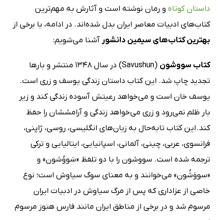
داستان کوتاه
و رمان نوشته است و آثارش به مهم‌ترین
کتاب‌های ادبیات معاصر ایران بدل شده‌اند. در ادامه، با برخی از
بهترین کتاب‌های سیمین دانشور
آشنا می‌شویم:
کتاب سووشون
(Savushun) در سال 1348 منتشر و بارها
تجدید چاپ شد. این کتاب داستان زندگی یوسف و زری است.
یوسف خان است و می‌خواهد رعیتش آسوده زندگی کند و زیر
بار ظلم نمی‌رود و زری می‌خواهد زندگی و آرامششان را حفظ
کند. این کتاب تابه‌حال به زبان‌های انگلیسی، روسی، ژاپنی،
فرانسوی، عربی، چینی،‌ آلمانی، اسپانیایی، ایتالیایی و ترکی
ترجمه شده است. سووشون را با دو تلفظ «سَووُشون» و
«سووَشُون» می‌خوانند و به معنای سوگ سیاوش است؛ نوع
خاصی از عزاداری که پس از مرگ سیاوش در ادبیات ایران
مرسوم شد و در برخی از مناطق ایران مانند فارس هنوز مرسوم