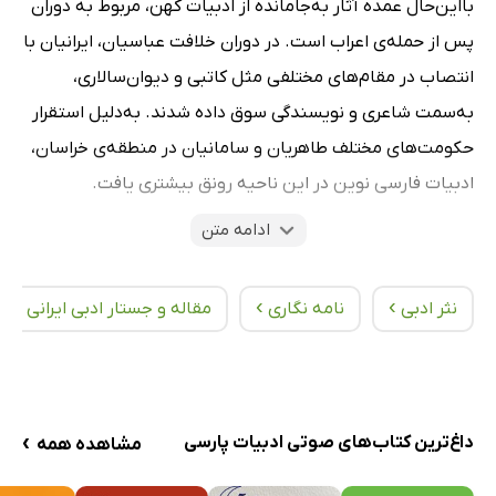
بااین‌حال عمده آثار به‌جامانده از ادبیات کهن، مربوط به دوران
پس از حمله‌ی اعراب است. در دوران خلافت عباسیان، ایرانیان با
انتصاب در مقام‌های مختلفی مثل کاتبی و دیوان‌سالاری،
به‌سمت شاعری و نویسندگی سوق داده شدند. به‌دلیل استقرار
حکومت‌های مختلف طاهریان و سامانیان در منطقه‌ی خراسان،
ادبیات فارسی نوین در این ناحیه رونق بیشتری یافت.
ادامه متن
دوره‌ی سامانی، دوره‌ی کمال شعر و نثر فارسی بود و شاعران
بزرگی مثل شهید بلخی و رودکی سمرقندی در این زمان سر
›
›
›
نثر ادبی
نامه نگاری
مقاله و جستار ادبی ایرانی
برآوردند. در دوره‌ی غزنوی، سبک خراسانی بلوغ یافت و ابونصر
مشکان، سبکی بدیع را در نثر فارسی پدید آورد. در دوران
حاکمیت مغول نیز گرایش ادیبان ایرانی به سادگی بیشتر شد و
«بوستان» و «گلستان» سعدی و «مثنوی معنوی» مولانا جلال
›
داغ‌ترین کتاب‌های صوتی ادبیات پارسی
مشاهده همه
الدین محمد بلخی، به‌عنوان نمونه‌هایی بارز از آن آفریده شدند.