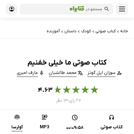
جستجو در
خانه
کتاب‌ صوتی
کودک
داستان
آموزنده
›
›
›
›
کتاب صوتی ما خیلی خفنیم
سوزان اپل گوتز
محمد طالشیان
عارف امیری
★
★
★
★
★
۴.۶۳
۲۷ رای
۱۳ نظر
●
کتاب صوتی
MP3
آوارسا
00:09:58