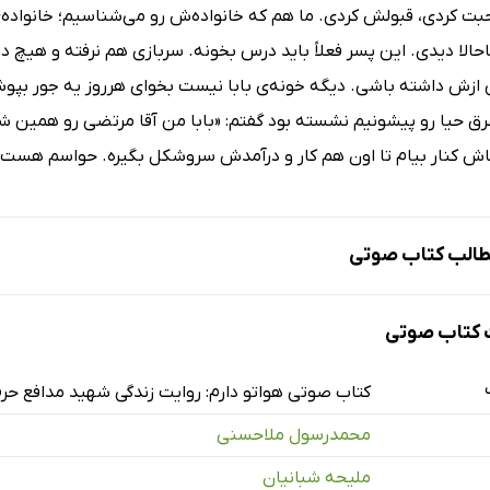
 کردی، قبولش کردی. ما هم که خانواده‌ش رو می‌شناسیم؛ خانواده‌
لا دیدی. این پسر فعلاً باید درس بخونه. سربازی هم نرفته و هیچ درآم
ازش داشته باشی. دیگه خونه‌ی بابا نیست بخوای هرروز یه جور بپوشی، 
عرق حیا رو پیشونیم نشسته بود گفتم: «بابا من آقا مرتضی رو همی
اش کنار بیام تا اون هم کار و درآمدش سروشکل بگیره. حواسم هست
الب کتاب صوتی
کتاب صوتی
کتاب صوتی هواتو دارم: روایت زندگی شهید مدافع ح
محمدرسول ملاحسنی
 و 86
ملیحه شبانیان
ل 87