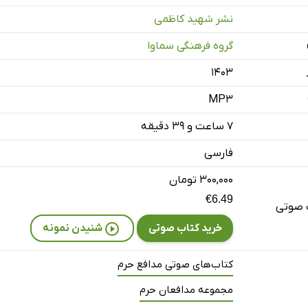
نشر شهید کاظمی
ال 88
گروه فرهنگی سماوا
سال 89
۱۴۰۳
ال 90
MP3
ال 91
۷ ساعت و ۳۹ دقیقه
سال 92
فارسی
سال 93
۳۰۰,۰۰۰ تومان
ل 94
€6.49
 صوتی
ال 95
خرید کتاب صوتی
شنیدن نمونه
 سال 96
کتاب‌های صوتی مدافع حرم
: سال 97
مجموعه مدافعان حرم