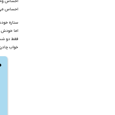
احساس وحشتی
احساس می‌ک
ستاره خودش
اما خودش چ
فقط دو شب 
خواب چادری