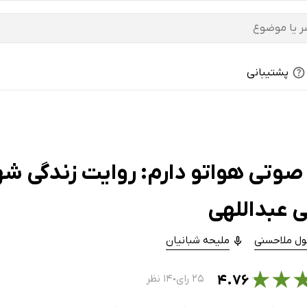
پشتیبانی
صوتی هواتو دارم: روایت زندگی ش
 عبداللهی
ل ملاحسنی
ملیحه شبانیان
★
★
۴.۷۶
۲۵ رای
۱۴ نظر
●