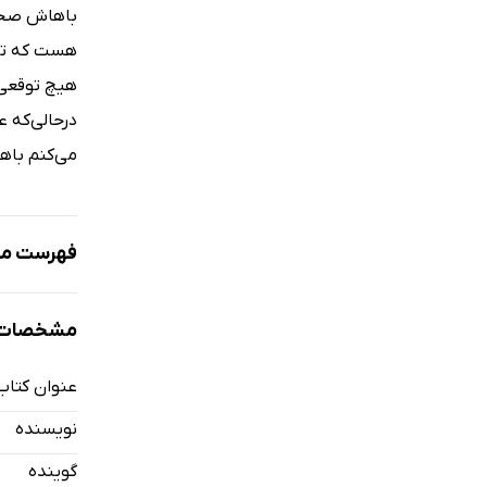
باهاش صحبت
هست که تاحا
هیچ توقعی 
درحالی‌که 
می‌کنم باه
فهرست مط
نمونه
مشخصات 
عنوان کتاب
معرفی
نویسنده
فصل اول: سال 85
گوینده
فصل دوم: سا