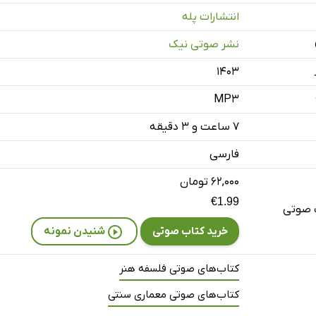
انتشارات پله
قش پاسخ زیبایی‌شناسی در زندگی روزمره، یک: از ساختمان تا معمار
نشر صوتی نیک
دوم
۱۴۰۳
 سوم
MP3
چهارم
۷ ساعت و ۳ دقیقه
سعه‌یافته- قسمت اول
فارسی
دوم
۶۲,۰۰۰ تومان
سوم
€1.99
 صوتی
خرید کتاب صوتی
شنیدن نمونه
چهارم
پنجم
کتاب‌های صوتی فلسفه هنر
 ششم
کتاب‌های صوتی معماری سنتی