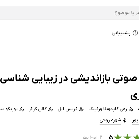
پشتیبانی
صوتی بازاندیشی در زیبایی شناسی
ی
رمی کاپدویلا ورنینگ
کریس آبل
گالن کرانز
یوریکو سا
پور
شهره روحی
★
★
۵
۲ رای
۱ نظر
●