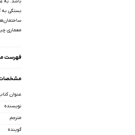
باشد. به ع
بستگی به کا
ساختمان‌ها
معماری چیس
فهرست مط
نمونه
مشخصات 
عنوان کتاب
معرفی کتاب
نویسنده
سخن دبیر 
مترجم
مقدمه- قس
گوینده
مقدمه- قس