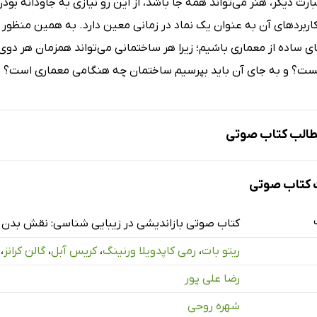
بارت دیگر، هنر می‌تواند همه جا باشد، از این رو نیازی به جاودانه
ربردهای آن به عنوان یک نماد در زمانی معین دارد. به همین منظور دل
ی ساده از معماری باشیم؛ زیرا هر ساختمانی می‌تواند همزمان هر دو
ت؟ و به جای آن باید بپرسیم ساختمان چه هنگامی معماری است؟
الب کتاب صوتی
کتاب صوتی
کتاب صوتی بازاندیشی در زیبایی شناسی: نقش بدن 
ریتو بات
،
رمی کاپدویلا ورنینگ
،
کریس آبل
،
گالن کرانز
،
مجموعه
رضا علی پور
مت اول
شهره روحی
مت دوم