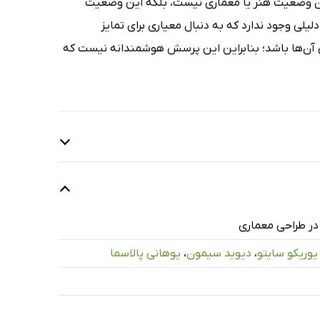
 بودن وضعیت هنر یا معماری نیست، بلکه این وضعیت
یلی وجود ندارد که به دنبال معیاری برای تمایز
ی آن‌ها باشد؛ بنابراین این پرسش هوشمندانه نیست که
در طراحی معماری
1 دقیقه
یوریکو سایتو
،
دیوید سیمون
،
یوهانی پالاسما
5 دقیقه
16 دقیقه
14 دقیقه