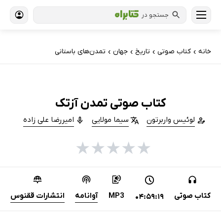
جستجو در
خانه
کتاب‌ صوتی
تاریخ
جهان
تمدن‌های باستانی
›
›
›
›
کتاب صوتی تمدن آزتک
لوئیس واربرتون
سیما مولایی
امیررضا علی زاده
★
★
★
★
★
کتاب صوتی
MP3
آوانامه
انتشارات ققنوس
04:59:19