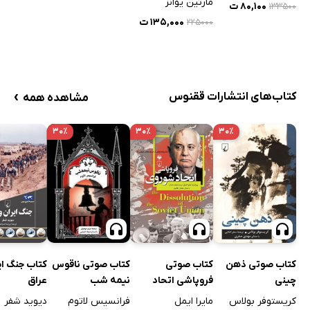
مارتین یوانز
۸۰,۱۰۰ ت
۱۳۳۵۰۰
۱۳۵,۰۰۰ ت
۲۲۵۰۰۰
›
کتاب‌های انتشارات ققنوس
مشاهده همه
۳۰٪
۳۰٪
۳۰٪
کتاب صوتی ذهن
کتاب صوتی
کتاب صوتی ناقوس
کتاب جنگ ای
چینی
فروپاشی اتحاد
نیمه شب
عراق
شوروی
کریستوفر بولاس
مایرا ایمل
فرانسیس لاتوم
دیوید شفر