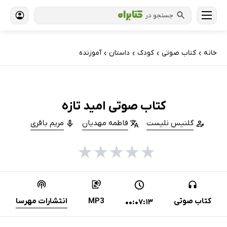
جستجو در
خانه
کتاب‌ صوتی
کودک
داستان
آموزنده
›
›
›
›
کتاب صوتی امید تازه
گلنیس نلیست
فاطمه مهدیان
مریم باقری
★
★
★
★
★
کتاب صوتی
MP3
انتشارات مهرسا
00:07:13