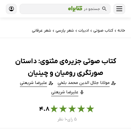
جستجو در
خانه
کتاب‌ صوتی
ادبیات
شعر پارسی
شعر عرفانی
›
›
›
›
کتاب صوتی جزیره‌ی مثنوی: داستان
صورتگری رومیان و چینیان
مولانا جلال الدین محمد بلخی
علیرضا شریعتی
علیرضا شریعتی
★
★
★
★
★
۴.۸
۵ رای
۱ نظر
●