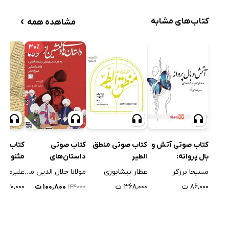
›
کتاب‌های مشابه
مشاهده همه
۳۰٪
کتاب صوتی آتش و
کتاب صوتی منطق
کتاب صوتی
کتاب صوت
بال پروانه:
الطیر
داستان‌های
مثنوی: ا
عارفانه‌های خواجه
دلنشین از مولانا
بر وفای 
مسیحا برزگر
عطار نیشابوری
مولانا جلال الدین محمد بلخی
علیرضا ش
عبدالله انصاری
نابینایی
۸۶,۰۰۰ ت
۳۶۸,۰۰۰ ت
۱۰۰,۸۰۰ ت
۳۰,۰۰۰ ت
۱۴۴۰۰۰
کوری دار