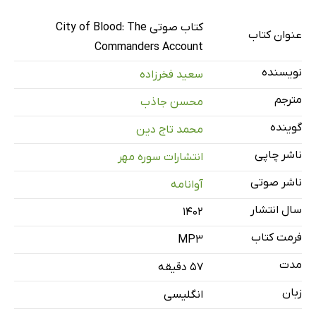
مقدمه
کتاب صوتی City of Blood: The
3 دقیقه
عنوان کتاب
Commanders Account
فصل اول
14 دقیقه
نویسنده
سعید فخرزاده
فصل دوم
20 دقیقه
مترجم
محسن جاذب
فصل سوم
21 دقیقه
گوینده
محمد تاج دین
ناشر چاپی
انتشارات سوره مهر
ناشر صوتی
آوانامه
سال انتشار
۱۴۰۲
فرمت کتاب
MP3
مدت
۵۷ دقیقه
زبان
انگلیسی