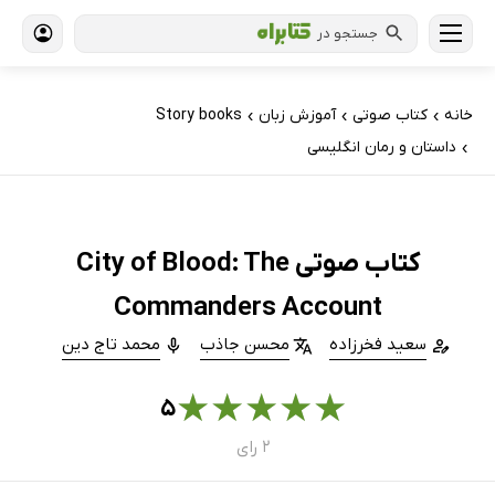
جستجو در
خانه
کتاب‌ صوتی
آموزش زبان
Story books
›
›
›
داستان و رمان انگلیسی
›
کتاب صوتی City of Blood: The
Commanders Account
سعید فخرزاده
محسن جاذب
محمد تاج دین
★
★
★
★
★
۵
۲ رای