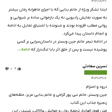
۱۴۰۲/۰۸/۳۰
فصل پنجاه و پنجم
7 دقیقه
ابتدا تشکر ویژه از خانم بنایی که با اجرای ماهرانه رمان بیشتر
فصل پنجاه و ششم
6 دقیقه
به صورت نمایش رادیویی نه یک بازخوانی ساده بر شیوایی و
فصل پنجاه و هفتم
2 دقیقه
روانی مطلب افزوده بودند و شنونده با اشتیاق تمایل به ادامه
و انجام داستان پیدا می‌کرد.
فصل پنجاه و هشتم
3 دقیقه
در ادامه تبحر خانم جین وبستر در داستان‌سرایی بر کسی
فصل پنجاه و نهم
1 دقیقه
پوشیده نیست و پس از خلق اثر بابا لنگ‌دراز که
ادامه...
فصل شصتم
2 دقیقه
فصل شصت و یکم
نسرین سعادتی
11 دقیقه
0
2
فصل شصت و دوم
1 دقیقه
۱۴۰۳/۰۳/۰۶
درود و احترام
فصل شصت و سوم
11 دقیقه
جین وبستر، خانم نبی پور گرامی و خانم بنایی عزیز، حلقه‌های
فصل شصت و چهارم
8 دقیقه
زنجیره جذاب این کتاب.
فصل شصت و پنجم
3 دقیقه
متن فوق العاده، ترجمه روان و خوانش عااااالی، شنیدن این