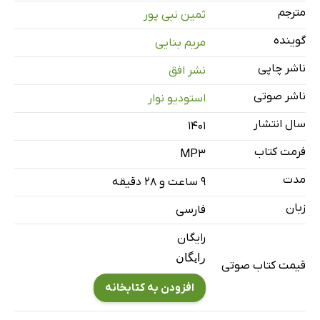
مترجم
ثمین نبی پور
فصل دوم
10 دقیقه
گوینده
مریم بنایی
فصل سوم
4 دقیقه
ناشر چاپی
نشر افق
فصل چهارم
4 دقیقه
ناشر صوتی
استودیو نوار
فصل پنجم
4 دقیقه
سال انتشار
۱۴۰۱
فصل ششم
2 دقیقه
فرمت کتاب
MP3
فصل هفتم
2 دقیقه
مدت
۹ ساعت و ۲۸ دقیقه
فصل هشتم
10 دقیقه
زبان
فارسی
فصل نهم
7 دقیقه
رایگان
فصل دهم
رایگان
1 دقیقه
قیمت کتاب صوتی
افزودن به کتابخانه
فصل یازدهم
8 دقیقه
فصل دوازدهم
3 دقیقه