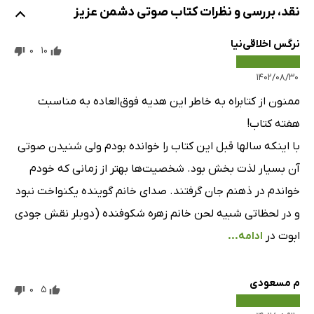
نقد، بررسی و نظرات کتاب صوتی دشمن عزیز
فصل چهل و پنجم
5 دقیقه
نرگس اخلاقی‌نیا
0
10
فصل چهل و ششم
1 دقیقه
۱۴۰۲/۰۸/۳۰
فصل چهل و هفتم
1 دقیقه
ممنون از کتابراه به خاطر این هدیه فوق‌العاده به مناسبت
فصل چهل و هشتم
7 دقیقه
هفته کتاب!
فصل چهل و نهم
با اینکه سالها قبل این کتاب را خوانده بودم ولی شنیدن صوتی
4 دقیقه
‌آن بسیار لذت بخش بود. شخصیت‌ها بهتر از زمانی که خودم
فصل پنجاهم
6 دقیقه
خواندم در ذهنم جان گرفتند. صدای خانم گوینده یکنواخت نبود
فصل پنجاه و یکم
2 دقیقه
و در لحظاتی شبیه لحن خانم زهره شکوفنده (دوبلر نقش جودی
فصل پنجاه و دوم
1 دقیقه
ابوت در
ادامه...
فصل پنجاه و سوم
8 دقیقه
م مسعودی
0
5
فصل پنجاه و چهارم
2 دقیقه