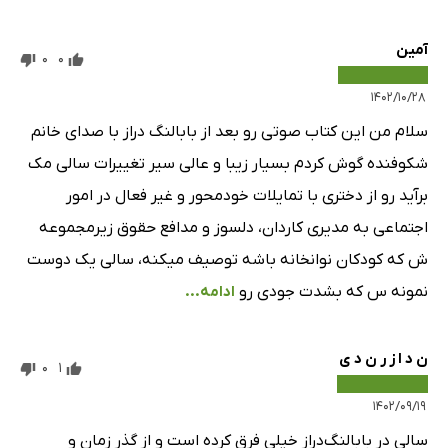
فصل نود و هشتم
11 دقیقه
آمین
0
0
فصل نود و نهم
11 دقیقه
۱۴۰۲/۱۰/۲۸
فصل صدم
2 دقیقه
سلام من این کتاب صوتی رو بعد از بابالنگ دراز با صدای خانم
فصل صد و یکم
4 دقیقه
شکوفنده گوش کردم بسیار زیبا و عالی سیر تغییرات سالی مک
فصل صد و دوم
7 دقیقه
برآید رو از دختری با تمایلات خودمحور و غیر فعال در امور
اجتماعی به مدیری کاردان، دلسوز و مدافع حقوق زیرمجموعه
فصل صد و سوم
5 دقیقه
ش که کودکان نوانخانه باشه توصیف میکنه، سالی یک دوست
فصل صد و چهارم
21 دقیقه
نمونه س که بشدت جودی رو
ادامه...
فصل صد و پنجم
13 دقیقه
ن د ا ز ر ن د ی
فصل صد و ششم
2 دقیقه
0
1
فصل صد و هفتم
4 دقیقه
۱۴۰۲/۰۹/۱۹
سالی در بابالنگ‌دراز خیلی فرق کرده است و از گذر زمان و
فصل صد و هشتم
10 دقیقه