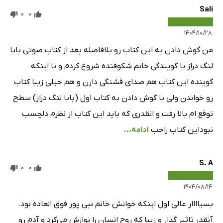
Sali
0
0
فصل هفتاد و هفتم
14 دقیقه
۱۴۰۴/۱۰/۲۸
فصل هفتاد و هشتم
1 دقیقه
من گوش دادن به این کتاب رو بلافاصله بعد از کتاب صوتی بابا
فصل هفتاد و نهم
14 دقیقه
لنگ دراز با گویندگی خانم شکوفنده شروع کردم و با اینکه
گوینده این کتاب هم صدای قشنگی دارن و هم خیلی زیبا کتاب
فصل هشتادم
1 دقیقه
رو خواندن ولی با گوش دادن به کتاب اول (بابا لنگ دراز) سطح
فصل هشتاد و یکم
2 دقیقه
توقع ام بالا رفت و انقدری که باید این کتاب از نظرم دلچسب
فصل هشتاد و دوم
1 دقیقه
نبوداین کتاب راجب
ادامه...
فصل هشتاد و سوم
1 دقیقه
S. A
فصل هشتاد و چهارم
12 دقیقه
0
0
فصل هشتاد و پنجم
۱۴۰۴/۰۸/۱۴
2 دقیقه
بسیاااار عالی اول اینکه خوانش خانم نبی پور فوق العاده بود.
فصل هشتاد و ششم
2 دقیقه
آنقدر تاثیر گذار و زیبا که روح انسان را نوازش می‌کرد و آدم رو