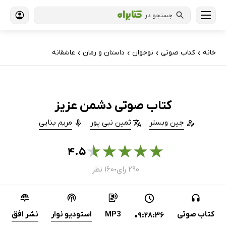
جستجو در
خانه
کتاب‌ صوتی
نوجوان
داستان و رمان
عاشقانه
›
›
›
›
کتاب صوتی دشمن عزیز
جین وبستر
ثمین نبی پور
مریم بنایی
★
★
★
★
★
۴.۵
۲۹۰ رای
۱۶۰ نظر
●
کتاب صوتی
MP3
استودیو نوار
نشر افق
09:28:36