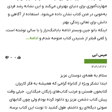
مهارت‌آموزی برای دنیای بهترش می‌کند و این نشانه رشد فردی
فصل صد و نهم
3 دقیقه
به‌خوبی در متن کتاب نشان داده می‌شود. استفاده از آگاهی و
فصل صد و دهم
1 دقیقه
دانش برای تعالی زندگی بهتر.
اینکه بانو جین وبستر ادامه بابالنگ‌دراز را با سالی نوشته است،
فصل صد و یازدهم
8 دقیقه
را کمی قبلتر از شنیدن کتاب متوجه شدم و
ادامه...
فصل صد و دوازدهم
9 دقیقه
میس ابی
0
0
۱۴۰۴/۰۴/۲۷
سلام به همه‌ی دوستان عزیز
ابتدا تشکر ویژه از کتابراه گرامی که همیشه به فکر کاربران
کتابخون هستن و مرتب کتاب‌های رایگان میگذارن. خیلی وقت
پیش کتاب دشمن عزیز رو دانلود کرده بودم ولی چون کتابهای
صوتی دیگه‌ای رو داشتم، طول کشید تا نوبت این کتاب برسه.