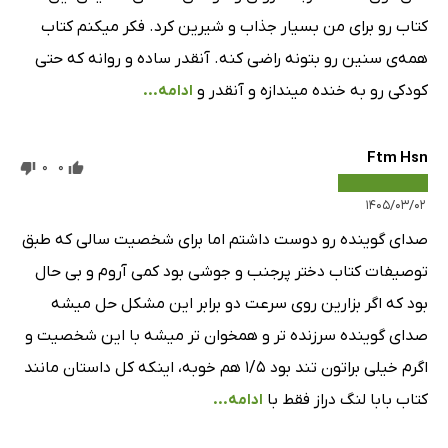
فصل شصت و ششم
کتاب رو برای من بسیار جذاب و شیرین کرد. فکر میکنم کتاب
4 دقیقه
همه‌ی سنین رو بتونه راضی کنه. آنقدر ساده و روانه که حتی
فصل شصت و هفتم
6 دقیقه
کودکی رو به خنده میندازه و آنقدر و
ادامه...
فصل شصت و هشتم
8 دقیقه
فصل شصت و نهم
5 دقیقه
Ftm Hsn
0
0
فصل هفتادم
1 دقیقه
۱۴۰۵/۰۳/۰۲
فصل هفتاد و یکم
7 دقیقه
صدای گوینده رو دوست داشتم اما برای شخصیت سالی که طبق
توصیفات کتاب دختر پرجنب و جوشی بود کمی آروم و بی حال
فصل هفتاد و دوم
1 دقیقه
بود که اگر بزارین روی سرعت دو برابر این مشکل حل میشه
فصل هفتاد و سوم
2 دقیقه
صدای گوینده سرزنده تر و همخوان تر میشه با این شخصیت و
فصل هفتاد و چهارم
4 دقیقه
اگرم خیلی براتون تند بود ۱/۵ هم خوبه، اینکه کل داستان مانند
کتاب بابا لنگ دراز فقط با
ادامه...
فصل هفتاد و پنجم
7 دقیقه
فصل هفتاد و ششم
7 دقیقه