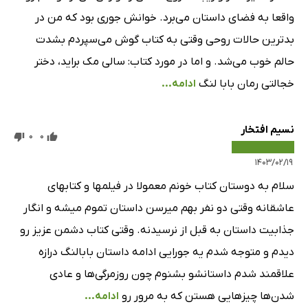
فصل هشتاد و هفتم
5 دقیقه
واقعا به فضای داستان می‌برد. خوانش جوری بود که من در
فصل هشتاد و هشتم
10 دقیقه
بدترین حالات روحی وقتی به کتاب گوش می‌سپردم بشدت
حالم خوب می‌شد. و اما در مورد کتاب: سالی مک براید، دختر
فصل هشتاد و نهم
2 دقیقه
خجالتی رمان بابا لنگ
ادامه...
فصل نودم
4 دقیقه
فصل نود و یکم
5 دقیقه
نسیم افتخار
0
0
فصل نود و دوم
2 دقیقه
۱۴۰۳/۰۲/۱۹
فصل نود و سوم
2 دقیقه
سلام به دوستان کتاب خونم معمولا در فیلمها و کتابهای
عاشقانه وقتی دو نفر بهم میرسن داستان تموم میشه و انگار
فصل نود و چهارم
16 دقیقه
جذابیت داستان به قبل از نرسیدنه. وقتی کتاب دشمن عزیز رو
فصل نود و پنجم
8 دقیقه
دیدم و متوجه شدم یه جورایی ادامه داستان بابالنگ درازه
فصل نود و ششم
3 دقیقه
علاقمند شدم داستانشو بشنوم چون روزمرگی‌ها و عادی
شدن‌ها چیزهایی هستن که به مرور رو
ادامه...
فصل نود و هفتم
1 دقیقه