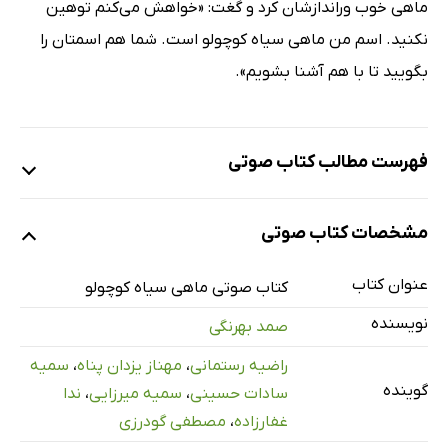
ماهی خوب وراندازشان کرد و گغت: «خواهش می‌کنم توهین
نکنید. اسم من ماهی سیاه کوچولو است. شما هم اسمتان را
بگویید تا با هم آشنا بشویم».
فهرست مطالب کتاب صوتی
نمونه
مشخصات کتاب صوتی
عنوان کتاب
قسمت اول
کتاب صوتی ماهی سیاه کوچولو
10 دقیقه
نویسنده
صمد بهرنگی
قسمت دوم
11 دقیقه
راضیه رستمانی
،
مهناز یزدان پناه
،
سمیه
قسمت سوم
13 دقیقه
گوینده
سادات حسینی
،
سمیه میرزایی
،
ندا
قسمت چهارم
11 دقیقه
غفارزاده
،
مصطفی گودرزی