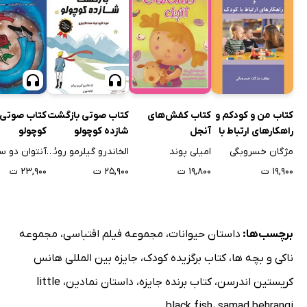
کتاب من و کودکم و
کتاب کفش‌های
کتاب صوتی بازگشت
کتاب صوتی 
راهکارهای ارتباط با
آنجل
شازده کوچولو
کوچولو
کودک
مژگان خسروبگی
امیلی پوند
الخاندرو گیلرمو روئمز
۱۹,۹۰۰ ت
۱۹,۸۰۰ ت
۲۵,۹۰۰ ت
۲۳,۹۰۰ ت
برچسب‌ها:
داستان حیوانات
،
مجموعه فیلم اقتباسی
،
مجموعه
ناکی و بچه ها
،
کتاب برگزیده کودک
،
جایزه بین المللی هانس
کریستین اندرسن
،
کتاب برنده جایزه
،
داستان نمادین
،
little
black fish
،
samad behrangi