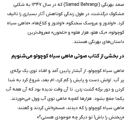
صمد بهرنگی (Samad Behrangi) که در سال 1347 به شکلی
مشکوک درگذشت، در طول زندگی کوتاهش آثار بسیاری را تالیف
کرد. «اولدوز و عروسک سخنگو»، «اولدوز و کلاغ‌ها»، «ماهی سیاه
کوچولو»، ‌«یک هلو، هزار هلو» و «تلخون» معروف‌ترین
داستان‌های بهرنگی هستند.
در بخشی از کتاب صوتی ماهی سیاه کوچولو می‌شنویم
ماهی سیاه کوچولو، از آبشار پایین آمد و افتاد توی یک برکه‌ی
پر آب. اولش دست و پایش را گم کرد، ‌ام بعد، شروع کرد به شنا
کردن و دور برکه گشت زدن. تا آن وقت ندیده بود که آن همه آب
یکجا جمع بشود. هزارها کفچه ماهی توی آب وول می‌خوردند.
ماهی سیاه کوچولو را که دیدند، ‌مسخره‌اش کردند و گغتند:
«ریختش را باش! تو دیگر چه موجودی هستی؟»