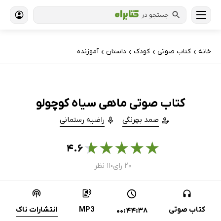
جستجو در
خانه
کتاب‌ صوتی
کودک
داستان
آموزنده
›
›
›
›
کتاب صوتی ماهی سیاه کوچولو
صمد بهرنگی
راضیه رستمانی
★
★
★
★
★
۴.۶
۲۰ رای
۱۱ نظر
●
کتاب صوتی
MP3
انتشارات ناک
00:44:38