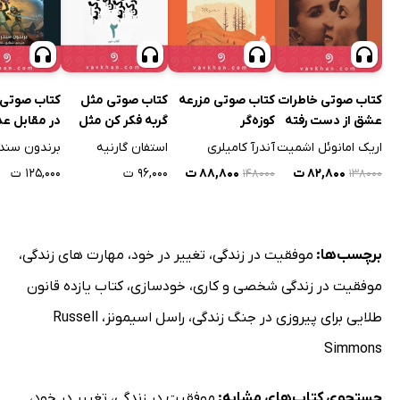
کتاب صوتی خاطرات
کتاب صوتی مزرعه
کتاب صوتی مثل
کتاب صوتی آ
عشق از دست رفته
کوزه‌گر
گربه فکر کن مثل
در مقابل ع
گربه رفتار کن - جلد
شکسته
اریک امانوئل اشمیت
آندرآ کامیلری
استفان گارنیه
برندون سند
دوم
۸۲,۸۰۰ ت
۸۸,۸۰۰ ت
۹۶,۰۰۰ ت
۱۲۵,۰۰۰ ت
۱۴۸۰۰۰
۱۳۸۰۰۰
برچسب‌ها:
موفقیت در زندگی
،
تغییر در خود
،
مهارت های زندگی
،
موفقیت در زندگی شخصی و کاری
،
خودسازی
،
کتاب یازده قانون
طلایی برای پیروزی در جنگ زندگی
،
راسل اسیمونز
،
Russell
Simmons
جستجوی کتاب‌های مشابه:
موفقیت در زندگی
،
تغییر در خود
،