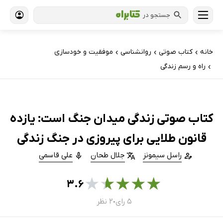
جستجو در
خانه
کتاب‌ صوتی
روانشناسی
موفقیت و خودسازی
›
›
›
راه و رسم زندگی
›
کتاب صوتی زندگی میدان جنگ است: یازده
قانون طلایی برای پیروزی در جنگ زندگی
راسل سیمونز
جلال طحان
علی قاسمی
★
★
★
★
★
۳.۶
۵ رای
۲ نظر
●