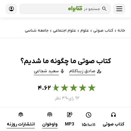
جستجو در
خانه
کتاب‌ صوتی
علوم
علوم اجتماعی
جامعه شناسی
›
›
›
›
کتاب صوتی ما چگونه ما شدیم؟
صادق زیباکلام
سعید شجاعی
★
★
★
★
★
۴.۶۲
۹۲ رای
۴۹ نظر
●
کتاب صوتی
MP3
واوخوان
انتشارات روزنه
15:10:11