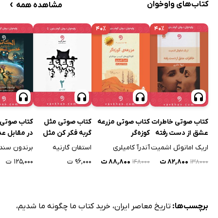
›
کتاب‌های واوخوان
مشاهده همه
۴۰٪
۴۰٪
کتاب صوتی خاطرات
کتاب صوتی مزرعه
کتاب صوتی مثل
کتاب صوتی آ
عشق از دست رفته
کوزه‌گر
گربه فکر کن مثل
در مقابل ع
گربه رفتار کن - جلد
شکسته
اریک امانوئل اشمیت
آندرآ کامیلری
استفان گارنیه
برندون سند
دوم
۸۲,۸۰۰ ت
۸۸,۸۰۰ ت
۹۶,۰۰۰ ت
۱۲۵,۰۰۰ ت
۱۴۸۰۰۰
۱۳۸۰۰۰
برچسب‌ها:
تاریخ معاصر ایران
،
خرید کتاب ما چگونه ما شدیم
،