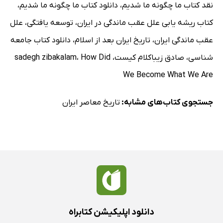
نقد کتاب ما چگونه ما شدیم
،
دانلود کتاب ما چگونه ما شدیم
،
کتاب ریشه یابی علل عقب ماندگی در ایران
،
توسعه یافتگی
،
علل
عقب ماندگی ایران
،
تاریخ ایران بعد از اسلام
،
دانلود کتاب جامعه
شناسی
،
صادق زیباکلام کیست
،
How Did
،
sadegh zibakalam
We Become What We Are
جستجوی کتاب‌های مشابه:
تاریخ معاصر ایران
دانلود اپلیکیشن کتابراه