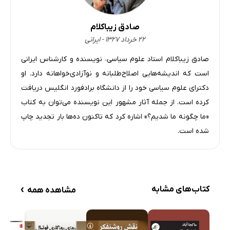
جمع‌بندی و نتیجه‌گیری
22 دقیقه
صادق زیباکلام
فصل ششم: شرق و غرب؛ تماس یا تقابل؟
8 دقیقه
۲۲ خرداد ۱۳۲۷ - ایرانی
موقعیت اقلیمی اروپا و تأثیرات آن بر روابط میان شرق و غرب
10 دقیقه
صادق زیباکلام استاد علوم سیاسی، نویسنده و کارشناس ایرانی
است که اندیشه‌هایی اصلاح‌طلبانه و نوآزادی‌خواهانه دارد. او
موفقیت اروپاییان در دریا
18 دقیقه
دکترای علوم سیاسی خود را از دانشگاه برادفورد انگلیس دریافت
جنگ‌های صلیبی
17 دقیقه
کرده است. از جمله آثار مشهور این نویسنده می‌توان به کتاب
«ما چگونه ما شدیم؟» اشاره کرد که تاکنون ده‌ها بار تجدید چاپ
تأثیرات بلندمدت هجوم صلیبیون بر شرق
13 دقیقه
شده است.
چگونگی و علل مسلط شدن اروپاییان بر دریا در طول قرون وسطی
21 دقیقه
چگونگی و علل مسلط شدن اروپاییان بر دریا در طول قرون وسطی 
23 دقیقه
جمع‌بندی و نتیجه‌گیری
18 دقیقه
›
کتاب‌های مشابه
مشاهده همه