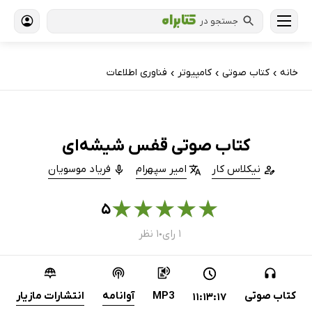
جستجو در
خانه
کتاب‌ صوتی
کامپیوتر
فناوری اطلاعات
›
›
›
کتاب صوتی قفس شیشه‌ای
نیکلاس کار
امیر سپهرام
فریاد موسویان
★
★
★
★
★
۵
۱ رای
۱ نظر
●
کتاب صوتی
MP3
آوانامه
انتشارات مازیار
11:13:17