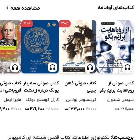
›
کتاب‌های آوانامه
مشاهده همه
۳۰٪
۳۰٪
کتاب صوتی از
کتاب صوتی ذهن
کتاب صوتی سمینار
کتاب صوتی
رویاهایت برایم بگو
چینی
یونگ درباره زرتشت
فروپاشی اتح
نیچه
شوروی
سیدنی شلدون
کریستوفر بولاس
کارل گوستاو یونگ
مایرا ایمل
۲۶۵,۰۰۰ ت
۱۳۳,۰۰۰ ت
۲۷۱,۶۰۰ ت
۳۴,۴۰۰
۱۹۲۰۰۰
۳۸۸۰۰۰
۱۹۰۰۰۰
برچسب‌ها:
تکنولوژی اطلاعات
،
کتاب قفس شیشه ای کامپیوتر