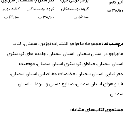
بر هر ترسی چیره
کنار آمدن با شکست
در سرزمین 
آلبر کامو
شویم؟
عاطفی
گروه نویسندگان
گروه نویسندگان
کلاید نهرنز
۳۸,۹۰۰ ت
۵۶,۹۰۰ ت
۳۸,۹۰۰ ت
۴۴,۹۰۰ ت
برچسب‌ها:
مجموعه ماجراجو انتشارات نوژین
،
سمنان
،
کتاب
ماجراجو در استان سمنان
،
استان سمنان
،
جاذبه های گردشگری
استان سمنان
،
مناطق گردشگری استان سمنان
،
موقعیت
جغرافیایی استان سمنان
،
مختصات جغرافیایی استان سمنان
،
آب و هوای استان سمنان
،
صنایع دستی و سوغات استان
سمنان
جستجوی کتاب‌های مشابه: