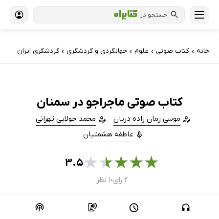
جستجو در
خانه
کتاب‌ صوتی
علوم
جهانگردی و گردشگری
گردشگری ایران
›
›
›
›
کتاب صوتی ماجراجو در سمنان
موسی زمان زاده دربان
محمد جولایی تهرانی
عاطفه هشمتیان
★
★
★
★
★
۳.۵
۲ رای
۱ نظر
●