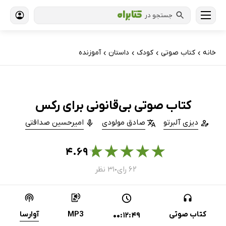
جستجو در
خانه
کتاب‌ صوتی
کودک
داستان
آموزنده
›
›
›
›
کتاب صوتی بی‌قانونی برای رکس
دیزی آلبرتو
صادق مولودی
امیرحسین صداقتی
★
★
★
★
★
۴.۶۹
۶۲ رای
۳۱ نظر
●
کتاب صوتی
MP3
آوارسا
00:12:49