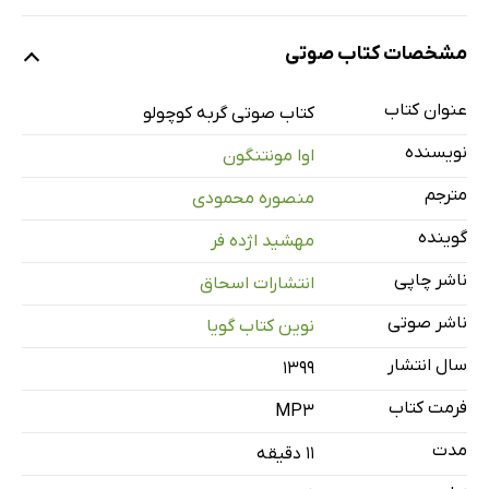
نمونه
مشخصات کتاب صوتی
عنوان کتاب
گربه کوچولو
کتاب صوتی گربه کوچولو
12 دقیقه
نویسنده
اوا مونتنگون
مترجم
منصوره محمودی
گوینده
مهشید اژده فر
ناشر چاپی
انتشارات اسحاق
ناشر صوتی
نوین کتاب گویا
سال انتشار
۱۳۹۹
فرمت کتاب
MP3
مدت
۱۱ دقیقه