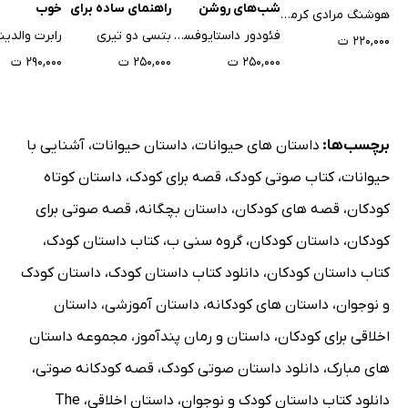
شب‌های روشن
راهنمای ساده برای
خوب
هوشنگ مرادی کرمانی
ترومای جمعی
فئودور داستایوفسکی
بتسی دو تیری
رابرت والدین
۲۲۰,۰۰۰ ت
۲۵۰,۰۰۰ ت
۲۵۰,۰۰۰ ت
۲۹۰,۰۰۰ ت
برچسب‌ها:
داستان های حیوانات
،
داستان حیوانات
،
آشنایی با
حیوانات
،
کتاب صوتی کودک
،
قصه برای کودک
،
داستان کوتاه
کودکان
،
قصه های کودکان
،
داستان بچگانه
،
قصه صوتی برای
کودکان
،
داستان کودکان
،
گروه سنی ب
،
کتاب داستان کودک
،
کتاب داستان کودکان
،
دانلود کتاب داستان کودک
،
داستان کودک
و نوجوان
،
داستان های کودکانه
،
داستان آموزشی
،
داستان
اخلاقی برای کودکان
،
داستان و رمان پندآموز
،
مجموعه داستان
های مبارک
،
دانلود داستان صوتی کودک
،
قصه کودکانه صوتی
،
دانلود کتاب داستان کودک و نوجوان
،
داستان اخلاقی
،
The