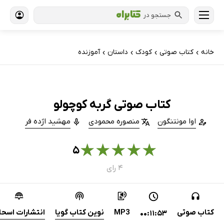
جستجو در
خانه
کتاب‌ صوتی
کودک
داستان
آموزنده
›
›
›
›
کتاب صوتی گربه کوچولو
اوا مونتنگون
منصوره محمودی
مهشید اژده فر
★
★
★
★
★
۵
۴ رای
کتاب صوتی
MP3
نوین کتاب گویا
انتشارات اسحا
00:11:53