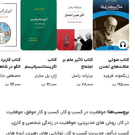
کتاب صوتی
کتاب تاثیر علم بر
کتاب
کتاب کاربرد
ملالت‌های تمدن
اجتماع
اگزیستانسیالیسم
الگو در شاه
نوعی امانیسم است
فردوسی
زیگموند فروید
برتراند راسل
ژان پل سارتر
مصطفی باباخ
۱۹۵,۰۰۰ ت
۷۸,۰۰۰ ت
۹۲,۰۰۰ ت
۹۴,۰۰۰ ت
برچسب‌ها:
موفقیت در کسب و کار
،
کسب و کار موفق
،
موفقیت
در کار
،
روش های مدیریتی
،
موفقیت در زندگی شخصی و کاری
،
کسب درآمد
،
مدیریت کسب و کار
،
توانایی های رهبری
،
ایده های