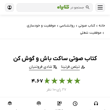
جستجو در
خانه
کتاب‌ صوتی
روانشناسی
موفقیت و خودسازی
›
›
›
موفقیت شغلی
›
کتاب صوتی ساکت باش و گوش کن
تیلمن فرتیتا
شادی فروتنیان
★
★
★
★
★
۴.۶۷
۲۷ رای
۱۰ نظر
●