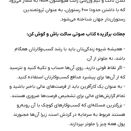
گلدن ناگت و تیم ورزشى راکت هیوستون NBA به شمار می‌رود
که با داشتن حدودا 600 رستوران، به عنوان ثروتمندین
رستوران‌دار جهان شناخته می‌شود.
جملات برگزیده کتاب صوتی ساکت باش و گوش کن:
- همیشه شیوه زندگى‏‌تان باید با رشد کسب‌وکارتان همگام
باشد، نه جلوتر از آن.
- اگر نقاط قوتى دارید، روى آن‌ها حساب و تکیه کنید و نترسید
که از آن‏‌ها براى پیشبرد منافع کسب‌وکارتان استفاده کنید.
- به عنوان یک کارآفرین باید از فرصت‏‌هاى عالى باخبر باشید و
تمام گزارش‌‏هاى مالى براى تشخیص فرصت‌‏ها ضرورى هستند.
- بزرگ‏ترین مسئله‌‏اى که کسب‌وکارهاى کوچک با آن روبه‌رو
هستند مربوط به سرمایه در گردش است، زیرا آن‌ها مجبورند
پول همه چیز را جلوتر بپردازند.