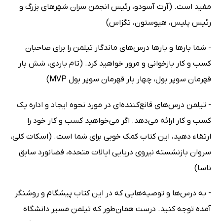
مفید است. (آرت آسودو، رئیس انجمن سران شهرهاى بزرگ و
رئیس پلیس، هیوستون، تگزاس)
- شما بارها و بارها درس‌هاى ماندگار تیلمن را براى صاحبان
کسب و کار بازخوانى و مرور خواهید کرد. (تام باردى، شش بار
قهرمان سوپر بول، چهار بار قهرمان سوپر بول MVP)
- تیلمن درس‌هاى قانع‌کننده‌اى در مورد نحوه ایجاد و اداره یک
کسب و کار ارائه مى‌دهد. اگر مى‌خواهید کسب و کار خود را
ارتقاء دهید، این کتاب کمک خوبى براى شما است. (اسکات کلى،
سروان بازنشسته نیروى دریایى ایالات متحده، فضانورد سابق
ناسا)
- به درس‌ها و توصیه‌هایى که در این کتاب پیشگام و روشنگر
آمده توجه کنید. درست همان‌طور که تیلمن مسیر دانشگاه