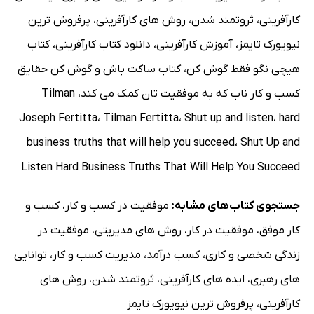
کارآفرینی
،
ثروتمند شدن
،
روش های کارآفرینی
،
پرفروش ترین
نیویورک تایمز
،
آموزش کارآفرینی
،
دانلود کتاب کارآفرینی
،
کتاب
هیچی نگو فقط گوش کن
،
کتاب ساکت باش و گوش کن حقایق
کسب و کار ناب که به موفقیت تان کمک می کند
،
Tilman
Joseph Fertitta
،
Tilman Fertitta
،
Shut up and listen
،
hard
business truths that will help you succeed
،
Shut Up and
Listen Hard Business Truths That Will Help You Succeed
جستجوی کتاب‌های مشابه:
موفقیت در کسب و کار
،
کسب و
کار موفق
،
موفقیت در کار
،
روش های مدیریتی
،
موفقیت در
زندگی شخصی و کاری
،
کسب درآمد
،
مدیریت کسب و کار
،
توانایی
های رهبری
،
ایده های کارآفرینی
،
ثروتمند شدن
،
روش های
کارآفرینی
،
پرفروش ترین نیویورک تایمز