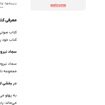
دسته‌ها:
داس
welcome
معرفی کت
کتاب صوت
کتاب خود را
سجاد نیروم
سجاد نیروم
مجموعه داستان اتاق شماره 88 و رمان چند قدم
در بخشی از
به پهلو می
می‌مالد؛ پا