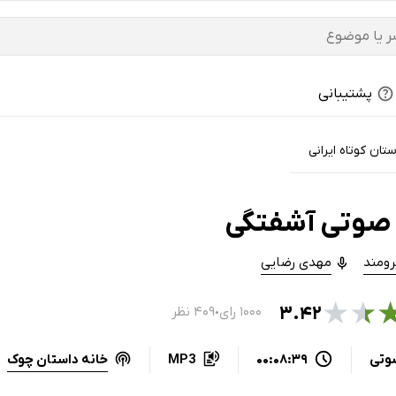
پشتیبانی
ستان کوتاه ایرانی
صوتی آشفتگی
رومند
مهدی رضایی
★
★
۳.۴۲
۱۰۰۰ رای
۴۰۹ نظر
●
خانه داستان چوک
وتی
00:08:39
MP3