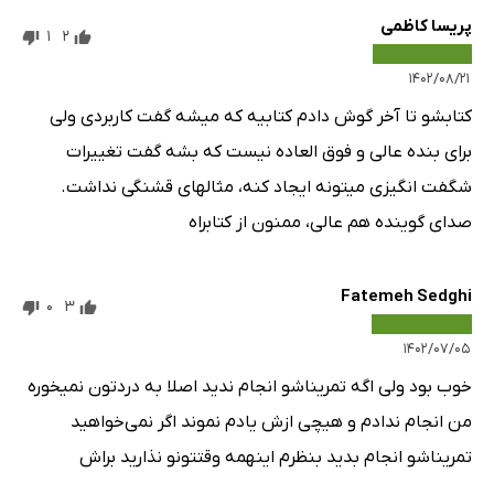
پریسا کاظمی
1
2
۱۴۰۲/۰۸/۲۱
کتابشو تا آخر گوش دادم کتابیه که میشه گفت کاربردی ولی
برای بنده عالی و فوق العاده نیست که بشه گفت تغییرات
شگفت انگیزی میتونه ایجاد کنه، مثالهای قشنگی نداشت.
صدای گوینده هم عالی، ممنون از کتابراه
Fatemeh Sedghi
0
3
۱۴۰۲/۰۷/۰۵
خوب بود ولی اگه تمریناشو انجام ندید اصلا به دردتون نمیخوره
من انجام ندادم و هیچی ازش یادم نموند اگر نمی‌خواهید
تمریناشو انجام بدید بنظرم اینهمه وقتتونو نذارید براش