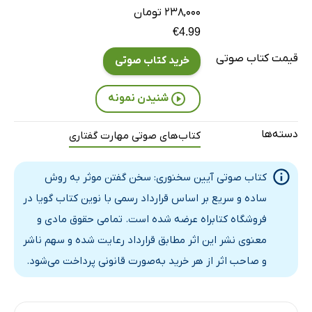
۲۳۸,۰۰۰ تومان
فصل هشتم: سخن گفتن به منظور آگاهی دادن
27 دقیقه
€4.99
فصل نهم: گفتگو به منظور متقاعد کردن
24 دقیقه
قیمت کتاب صوتی
خرید کتاب صوتی
فصل دهم: فلبداهه سخن گفتن
20 دقیقه
شنیدن نمونه
بخش چهارم: هنر ارتباط - فصل یازدهم: نحوه ارائه سخن
21 دقیقه
فصل دوازدهم: معرفی سخنران
22 دقیقه
دسته‌ها
کتاب‌های صوتی مهارت گفتاری
فصل سیزدهم: سخنرانی‌های طولانی مدت
36 دقیقه
کتاب صوتی آیین سخنوری: سخن گفتن موثر به روش
فصل چهاردهم: به کار گرفتن آنچه در این کتاب یاد گرفته‌اید
27 دقیقه
ساده و سریع بر اساس قرارداد رسمی با نوین کتاب گویا در
فروشگاه کتابراه عرضه شده است. تمامی حقوق مادی و
معنوی نشر این اثر مطابق قرارداد رعایت شده و سهم ناشر
و صاحب اثر از هر خرید به‌صورت قانونی پرداخت می‌شود.