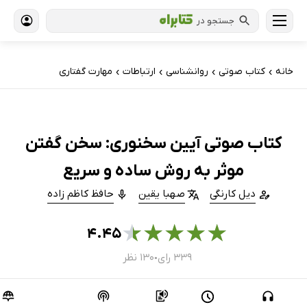
جستجو در
خانه
کتاب‌ صوتی
روانشناسی
ارتباطات
مهارت گفتاری
›
›
›
›
کتاب صوتی آیین سخنوری: سخن گفتن
موثر به روش ساده و سریع
دیل کارنگی
صهبا یقین
حافظ کاظم زاده
★
★
★
★
★
۴.۴۵
۳۳۹ رای
۱۳۰ نظر
●