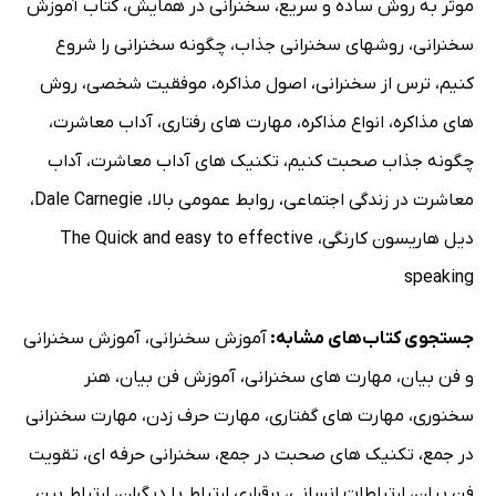
موثر به روش ساده و سریع
،
سخنرانی در همایش
،
کتاب آموزش
سخنرانی
،
روشهای سخنرانی جذاب
،
چگونه سخنرانی را شروع
کنیم
،
ترس از سخنرانی
،
اصول مذاکره
،
موفقیت شخصی
،
روش
های مذاکره
،
انواع مذاکره
،
مهارت های رفتاری
،
آداب معاشرت
،
چگونه جذاب صحبت کنیم
،
تکنیک های آداب معاشرت
،
آداب
معاشرت در زندگی اجتماعی
،
روابط عمومی بالا
،
Dale Carnegie
،
دیل هاریسون کارنگی
،
The Quick and easy to effective
speaking
جستجوی کتاب‌های مشابه:
آموزش سخنرانی
،
آموزش سخنرانی
و فن بیان
،
مهارت های سخنرانی
،
آموزش فن بیان
،
هنر
سخنوری
،
مهارت های گفتاری
،
مهارت حرف زدن
،
مهارت سخنرانی
در جمع
،
تکنیک های صحبت در جمع
،
سخنرانی حرفه ای
،
تقویت
فن بیان
،
ارتباطات انسانی
،
برقراری ارتباط با دیگران
،
ارتباط بین