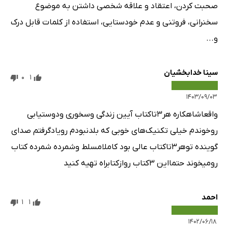
صحبت کردن، اعتقاد و علاقه شخصی داشتن به موضوع
سخنرانی، فروتنی و عدم خودستایی، استفاده از کلمات قابل درک
و...
سینا خدابخشیان
0
1
۱۴۰۳/۰۹/۰۳
واقعاشاهکاره هر۳تاکتاب آیین زندگی وسخوری ودوستیابی
روخوندم خیلی تکنیک‌های خوبی که بلدنبودم رویادگرفتم صدای
گوینده توهر۳تاکتاب عالی بود کاملامسلط وشمرده شمرده کتاب
رومیخوند حتمااین ۳کتاب روازکتابراه تهیه کنید
احمد
1
1
۱۴۰۲/۰۶/۱۸