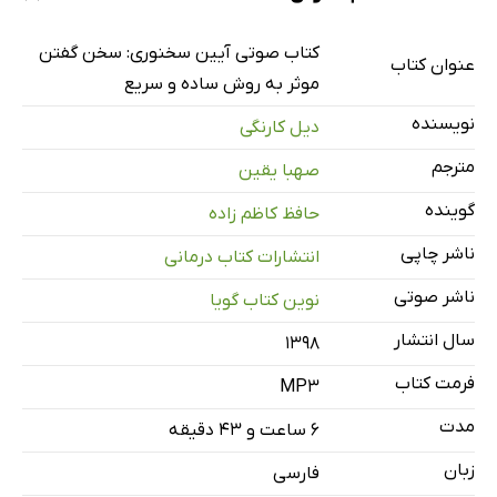
کتاب صوتی آیین سخنوری: سخن گفتن
عنوان کتاب
نمونه 2
موثر به روش ساده و سریع
نویسنده
دیل کارنگی
مقدمه
7 دقیقه
مترجم
صهبا یقین
بخش اول: اصول و قواعد سخن گفتن موثر - فصل اول: کسب مهار
40 دقیقه
گوینده
حافظ کاظم زاده
فصل دوم: افزایش اطمینان
38 دقیقه
ناشر چاپی
انتشارات کتاب درمانی
فصل سوم: سخن گفتن موثر به روش ساده و سریع
27 دقیقه
ناشر صوتی
نوین کتاب گویا
بخش دوم: سخن، نطق، گوینده، ناطق، شنونده، مخاطب - فصل چ
35 دقیقه
سال انتشار
۱۳۹۸
فصل پنجم: روح بخشیدن به کلام
20 دقیقه
فرمت کتاب
MP3
فصل ششم: شنونده را در کلام سهیم کردن
مدت
25 دقیقه
۶ ساعت و ۴۳ دقیقه
زبان
بخش سوم: قصد کنید فلبداهه و بی مطالعه سخن بگویید - فصل ه
فارسی
34 دقیقه