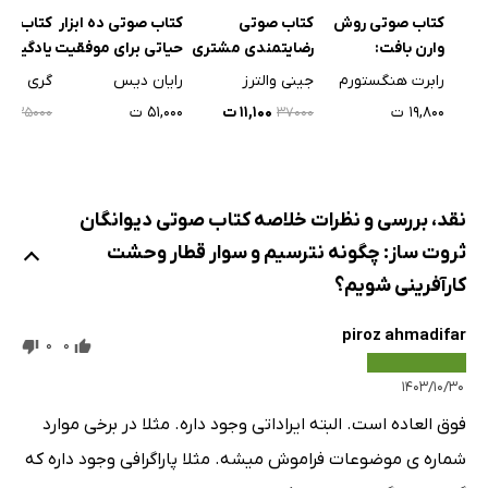
کتاب صوتی روش
کتاب صوتی
کتاب صوتی ده ابزار
کتاب صو
وارن بافت:
رضایتمندی مشتری
حیاتی برای موفقیت
یادگیری
استراتژی‌های
در بازاریابی دیجیتال
رابرت هنگستورم
جینی والترز
رایان دیس
گری بولز
ثروتمندترین مرد
۱۹,۸۰۰ ت
۱۱,۱۰۰ ت
۵۱,۰۰۰ ت
۵۰۰
۳۵۰۰۰
۳۷۰۰۰
جهان
نقد، بررسی و نظرات خلاصه کتاب صوتی دیوانگان
ثروت ساز: چگونه نترسیم و سوار قطار وحشت
کارآفرینی شویم؟
piroz ahmadifar
0
0
۱۴۰۳/۱۰/۳۰
فوق العاده است. البته ایراداتی وجود داره. مثلا در برخی موارد
شماره ی موضوعات فراموش میشه. مثلا پاراگرافی وجود داره که