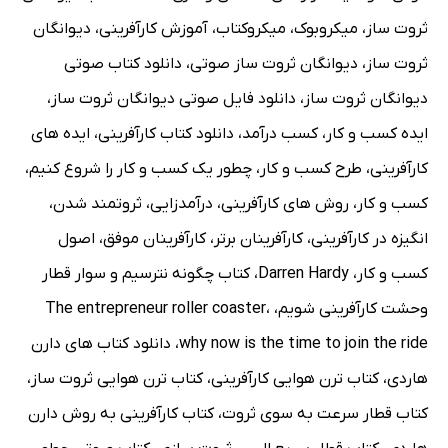
ثروت ساز
،
میکروبوک
،
میکروکتاب
،
آموزش کارآفرینی
،
دیوانگان
ثروت ساز
،
دیوانگان ثروت ساز صوتی
،
دانلود کتاب صوتی
دیوانگان ثروت ساز
،
دانلود فایل صوتی دیوانگان ثروت ساز
،
ایده کسب و کار
،
کسب درآمد
،
دانلود کتاب کارآفرینی
،
ایده های
کارآفرینی
،
طرح کسب و کار
،
چطور یک کسب و کار را شروع کنیم
،
کسب و کار
،
روش های کارآفرینی
،
درآمدزایی
،
ثروتمند شدن
،
انگیزه در کارآفرینی
،
کارآفرینان برتر
،
کارآفرینان موفق
،
اصول
کسب و کار
،
Darren Hardy
،
کتاب چگونه نترسیم و سوار قطار
وحشت کارآفرینی شویم
،
،
The entrepreneur roller coaster
why now is the time to join the ride
،
دانلود کتاب های دارن
هاردی
،
کتاب ترن هوایی کارآفرینی
،
کتاب ترن هوایی ثروت ساز
،
کتاب قطار سرعت به سوی ثروت
،
کتاب کارآفرینی به روش دارن