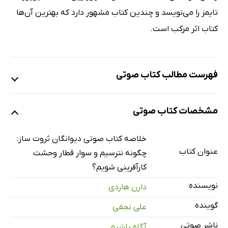
تایمز را می‌نویسد و چندین کتاب مشهور دارد که بهترین آن‌ها
کتاب اثر مرکب است.
فهرست مطالب کتاب صوتی
نمونه
مشخصات کتاب صوتی
دیوانگان ثروت‌ساز
8 دقیقه
خلاصه کتاب صوتی دیوانگان ثروت ساز:
عنوان کتاب
چگونه نترسیم و سوار قطار وحشت
فصل اول: دلیل مبارزه خود را پیدا کنید
4 دقیقه
کارآفرینی شویم؟
فصل دوم:کمربند ایمنی را ببندید
7 دقیقه
نویسنده
دارن هاردی
فصل سوم: به موتور سوخت‌رسانی کنید
6 دقیقه
گوینده
علی نجفی
فصل چهارم: پر کردن صندلی‌های خالی
11 دقیقه
ناشر صوتی
آگاه باشیم