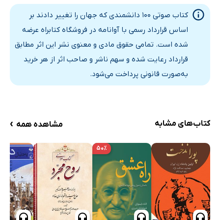
بخش یازدهم
29 دقیقه
کتاب صوتی 100 دانشمندی که جهان را تغییر دادند بر
بخش دوازدهم
31 دقیقه
اساس قرارداد رسمی با آوانامه در فروشگاه کتابراه عرضه
بخش سیزدهم
شده است. تمامی حقوق مادی و معنوی نشر این اثر مطابق
30 دقیقه
قرارداد رعایت شده و سهم ناشر و صاحب اثر از هر خرید
بخش چهاردهم
30 دقیقه
به‌صورت قانونی پرداخت می‌شود.
بخش پانزدهم
30 دقیقه
بخش شانزدهم
30 دقیقه
›
کتاب‌های مشابه
مشاهده همه
بخش هفدهم
29 دقیقه
بخش هجدهم
29 دقیقه
۵۰٪
بخش نوزدهم
29 دقیقه
بخش بیستم
30 دقیقه
بخش بیست و یکم
31 دقیقه