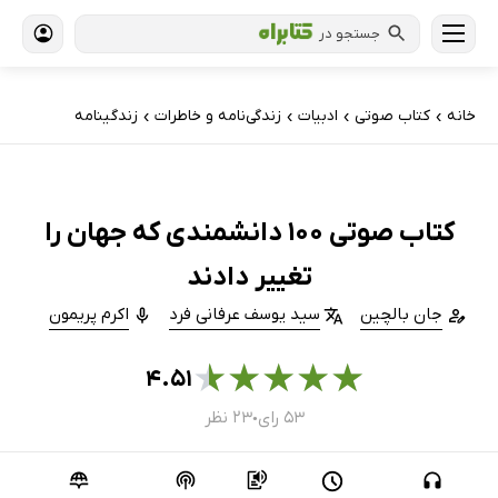
جستجو در
خانه
کتاب‌ صوتی
ادبیات
زندگی‌نامه و خاطرات
زندگینامه
›
›
›
›
کتاب صوتی 100 دانشمندی که جهان را
تغییر دادند
جان بالچین
سید یوسف عرفانی فرد
اکرم پریمون
★
★
★
★
★
۴.۵۱
۵۳ رای
۲۳ نظر
●