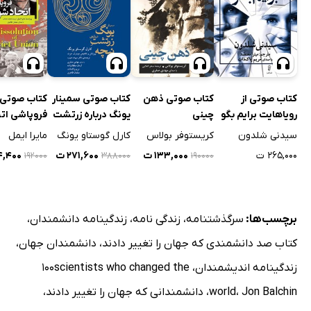
کتاب صوتی از
کتاب صوتی ذهن
کتاب صوتی سمینار
کتاب صوتی
رویاهایت برایم بگو
چینی
یونگ درباره زرتشت
فروپاشی اتح
نیچه
شوروی
سیدنی شلدون
کریستوفر بولاس
کارل گوستاو یونگ
مایرا ایمل
۲۶۵,۰۰۰ ت
۱۳۳,۰۰۰ ت
۲۷۱,۶۰۰ ت
۳۴,۴۰۰
۱۹۲۰۰۰
۳۸۸۰۰۰
۱۹۰۰۰۰
برچسب‌ها:
سرگذشتنامه
،
زندگی نامه
،
زندگینامه دانشمندان
،
کتاب صد دانشمندی که جهان را تغییر دادند
،
دانشمندان جهان
،
زندگینامه اندیشمندان
،
100scientists who changed the
Jon Balchin
،
world
،
دانشمندانی که جهان را تغییر دادند
،