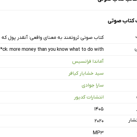
کتاب صوتی
کتاب صوتی ثروتمند به معنای واقعی: آنقدر پول که نم
ی
F*ck: more money than you know what to do with
آماندا فرانسیس
ه
سید خشایار کیافر
سارا جوادی
ش‌گفتار
انتشارات کدیور
۱۴۰۵
نرژی پول
شار
2020
قسمت اول: منتظر خدا (یا یک مرد یا مشتری بعدی‌تان) نمانید
MP3