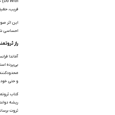
ith
فریب، حقیق
این اثر صو
احساسی شگف
راز ثروتم
آماندا فرا
بی‌پرده است
محدودکننده
و حتی خودخ
کتاب ثروتم
ریشه دوانده
ثروت برساند