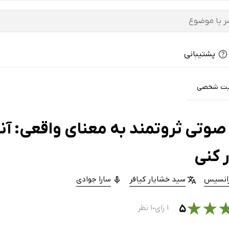
پشتیبانی
یت شخصی
وتی ثروتمند به معنای واقعی: آنقد
 کنی
رانسیس
سید خشایار کیافر
سارا جوادی
★
★
۵
۱ رای
۱ نظر
●