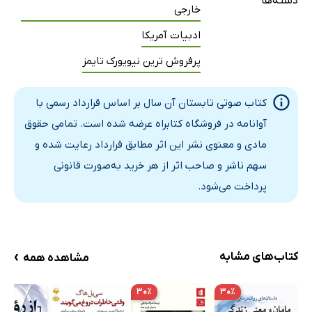
دسته‌ها
خارجی
فصل سیزدهم
15 دقیقه
ادبیات آمریکا
فصل چهاردهم
9 دقیقه
پرفروش ترین نیویورک تایمز
فصل پانزدهم
11 دقیقه
کتاب صوتی تابستان آن سال بر اساس قرارداد رسمی با
فصل شانزدهم
11 دقیقه
آوانامه در فروشگاه کتابراه عرضه شده است. تمامی حقوق
فصل هفدهم
8 دقیقه
مادی و معنوی نشر این اثر مطابق قرارداد رعایت شده و
سهم ناشر و صاحب اثر از هر خرید به‌صورت قانونی
فصل هجدهم
6 دقیقه
پرداخت می‌شود.
فصل نوزدهم
10 دقیقه
فصل بیستم
8 دقیقه
فصل بیست و یکم
›
19 دقیقه
کتاب‌های مشابه
مشاهده همه
فصل بیست و دوم
19 دقیقه
۳۰٪
۳۰٪