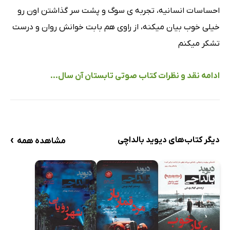
فصل سی و چهارم
8 دقیقه
احساسات انسانیه، تجربه ی سوگ و پشت سر گذاشتن اون رو
خیلی خوب بیان میکنه، از راوی هم بابت خوانش روان و درست
فصل سی و پنجم
10 دقیقه
تشکر میکنم
فصل سی و ششم
10 دقیقه
فصل سی و هفتم
11 دقیقه
ادامه نقد و نظرات کتاب صوتی تابستان آن سال...
فصل سی و هشتم
7 دقیقه
فصل سی و نهم
10 دقیقه
فصل چهلم
10 دقیقه
›
دیگر کتاب‌های دیوید بالداچی
مشاهده همه
فصل چهل و یکم
6 دقیقه
فصل چهل و دوم
13 دقیقه
فصل چهل و سوم
15 دقیقه
فصل چهل و چهارم
7 دقیقه