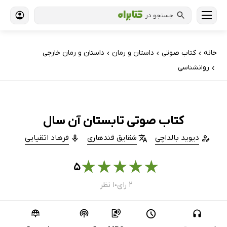
جستجو در
خانه
کتاب‌ صوتی
داستان و رمان
داستان و رمان خارجی
›
›
›
روانشناسی
›
کتاب صوتی تابستان آن سال
دیوید بالداچی
شقایق قندهاری
فرهاد اتقیایی
★
★
★
★
★
۵
۲ رای
۱ نظر
●