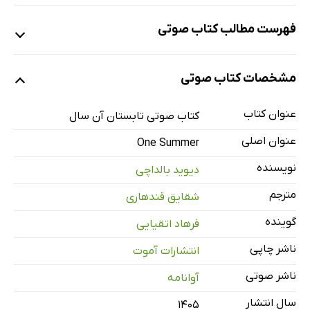
فهرست مطالب کتاب صوتی
نمونه‌ی یک
مشخصات کتاب صوتی
عنوان کتاب
کتاب صوتی تابستان آن سال
نمونه‌ی دو
عنوان اصلی
One Summer
نویسنده
دیوید بالداچی
نمونه‌ی سه
مترجم
شقایق قندهاری
گوینده
فرهاد اتقیایی
ناشر چاپی
نمونه‌ی چهار
انتشارات آموت
ناشر صوتی
آوانامه
معرفی و فصل اول
12 دقیقه
سال انتشار
۱۴۰۵