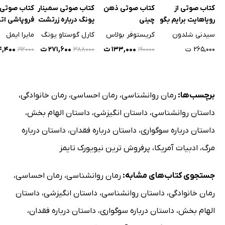
کتاب صوتی از
کتاب صوتی ذهن
کتاب صوتی سمینار
کتاب صوتی
رویاهایت برایم بگو
چینی
یونگ درباره زرتشت
فروپاشی اتح
نیچه
شوروی
سیدنی شلدون
کریستوفر بولاس
کارل گوستاو یونگ
مایرا ایمل
۲۶۵,۰۰۰ ت
۱۳۳,۰۰۰ ت
۲۷۱,۶۰۰ ت
۳۴,۴۰۰
۱۹۲۰۰۰
۳۸۸۰۰۰
۱۹۰۰۰۰
برچسب‌ها:
رمان روانشناسی
،
رمان احساسی
،
رمان خانوادگی
،
داستان روانشناسی
،
داستان انگیزشی
،
داستان الهام بخش
،
داستان درباره سوگواری
،
داستان درباره فقدان
،
داستان درباره
مرگ
،
ادبیات آمریکا
،
پرفروش ترین نیویورک تایمز
جستجوی کتاب‌های مشابه:
رمان روانشناسی
،
رمان احساسی
،
رمان خانوادگی
،
داستان روانشناسی
،
داستان انگیزشی
،
داستان
الهام بخش
،
داستان درباره سوگواری
،
داستان درباره فقدان
،