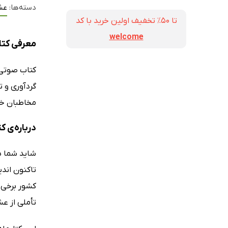
دسته‌ها:
عش
تا ۵۰٪ تخفیف اولین خرید با کد
welcome
معرفی کتا
کتاب صوت
گردآوری و ت
مخاطبان خود
درباره‌ی 
شاید شما ه
تاکنون اند
کشور برخی ا
تأملی از عش