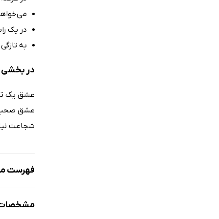
می‌خواهی
در یک را
به تازگی 
در بخشی ا
عشق یک توا
عشق صحبت م
شجاعت نیاز 
فهرست مط
نمونه
مشخصات 