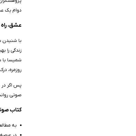
پژوهشگران 
دوام یک عش
عشق، راه ت
با شنیدن ب
زندگی را ب
شمیسا با ب
روزمره، درک
پس اگر در 
صوتی روانش
کتاب صوتی
به مطالع
در عرصه‌