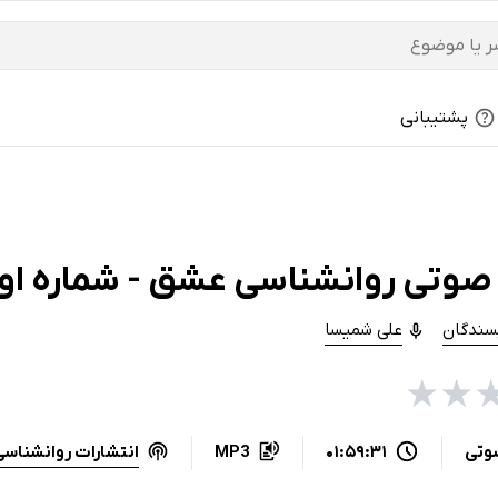
پشتیبانی
صوتی روانشناسی عشق - شماره او
یسندگان
علی شمیسا
★
★
انتشارات روانشناس
وتی
01:59:31
MP3