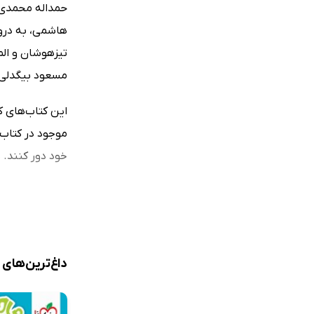
حمداله محمدی،
هاشمی، به دروس
تیزهوشان و الم
مسعود بیگدلی، ش
این کتاب‌های ک
موجود در کتاب‌
خود دور کنند. ب
به سبب تنوع و 
این حوزه را گردآوری کر
متوسطه
»، «
تی
به کتابراه مراج
داغ‌ترین‌های
خواندن کتاب