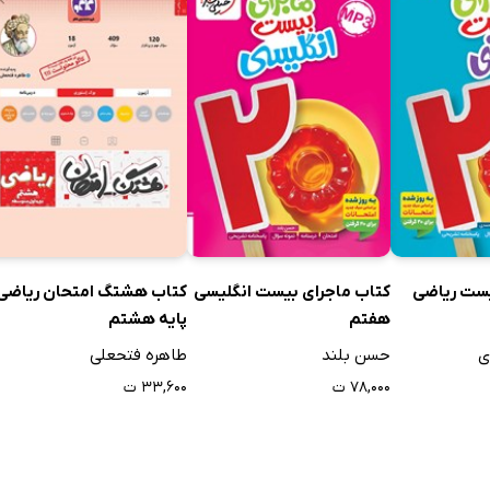
ی که در دوره‌ی متوسطه‌ی اول تحصیل می‌کنند و دلشان می‌خواهد مسی
پی منابعی مفید و کاربردی برای بهبود تحصیل فرزندان و دانش‌آموزان 
آموزشی متوسطه اول غافل نشوند.
ین کتاب‌های کمک آموزشی متوسطه اول در کتابراه
در 
برخورداری از کیفیت آموزشی بالا و جذابیت‌ محتوا، با اقبال بیشتری از 
یست ریاضی
کتاب ماجرای بیست انگلیسی
کتاب هشتگ امتحان ریاضی
ته‌اند. کتاب‌های «شب امتحان علوم نهم» تألیف مهدی هاشمی و نیلو
هفتم
پایه هشتم
تیزهوشان 1+31 استان: نهم به دهم» به قلم گروه مؤلفان انتشارات پویش اند
ی
حسن بلند
طاهره فتحعلی
هاشمی، برخی از عناوین پرمخاطب این حوزه در کتابراه هستند.
۷۸,۰۰۰ ت
۳۳,۶۰۰ ت
ی دانلود کتاب‌های کمک آموزشی رایگان متوسطه اول در ک
که بسیاری از دانش‌آموزان به سبب هزینه‌های بالای خرید کتاب‌های ک