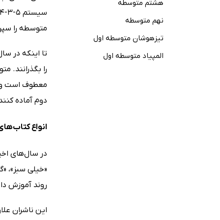
هشتم متوسطه
نهم متوسطه
متوسطه را سپری می‌کرد. از سال 1370 سیستم 5-3-3-1 برقر
تیزهوشان متوسطه اول
المپیاد متوسطه اول
را بگذرانند. م
معطوف است و در
دوم آماده کنن
انواع کتاب‌ها
در سال‌های اخی
«خیلی سبز»، «گ
روند آموزش دان
این ناشران علاو