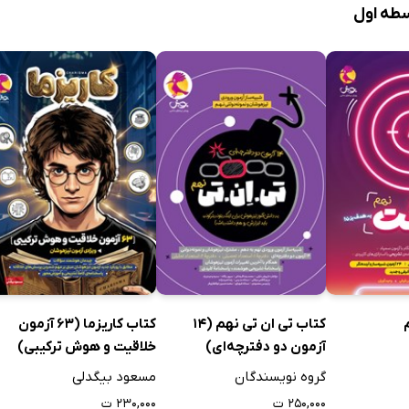
سطه اول
ب‌سایت و اپلیکیشن کتابراه عناوینی مثل «ماجراهای من و درسام: واژگا
ل کاملاً رایگان در اختیار دانش‌آموزان قرار گرفته‌اند و همین‌طور ا
نسخه‌های الکترونیک و PDF را با قیمت‌هایی بسیار اندک خریداری و دانلود کنند.
کتاب تی ان تی نهم (14
کتاب کاریزما (63 آزمون
آزمون دو دفترچه‌ای)
خلاقیت و هوش ترکیبی)
گروه نویسندگان
مسعود بیگدلی
۲۵۰,۰۰۰ ت
۲۳۰,۰۰۰ ت