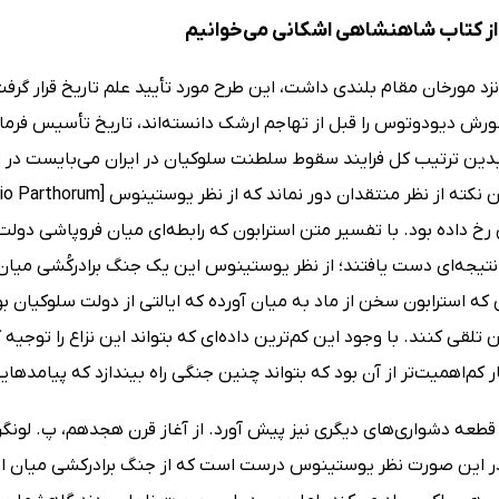
ز کتاب شاهنشاهی اشکانی می‌خوانیم
زد مورخان مقام بلندى داشت، این طرح مورد تأیید علم تاریخ قرار گر
. بدین ترتیب کل فرایند سقوط سلطنت سلوکیان در ایران مى‌بایست د
رخ داده بود. با تفسیر متن استرابون که رابطه‌اى میان فروپاشى دول
 نتیجه‌اى دست یافتند؛ از نظر یوستینوس این یک جنگ برادرکُشى می
 که استرابون سخن از ماد به میان آورده که ایالتى از دولت سلوکیان بو
ن تلقى کنند. با وجود این کم‌ترین داده‌اى که بتواند این نزاع را توجیه ک
 کم‌اهمیت‌تر از آن بود که بتواند چنین جنگى راه بیندازد که پیامده
قطعه دشوارى‌هاى دیگرى نیز پیش آورد. از آغاز قرن هجدهم، پ. لون
 و در این صورت نظر یوستینوس درست است که از جنگ برادرکشى میا