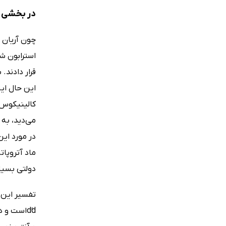
در بخشی ا
چون آریان ن
قرار دادند
کالینیکوس 
مى‌دید، به
در مورد این
ماد آتروپات
دولتى بسیار
تفسیر این 
dََdاست