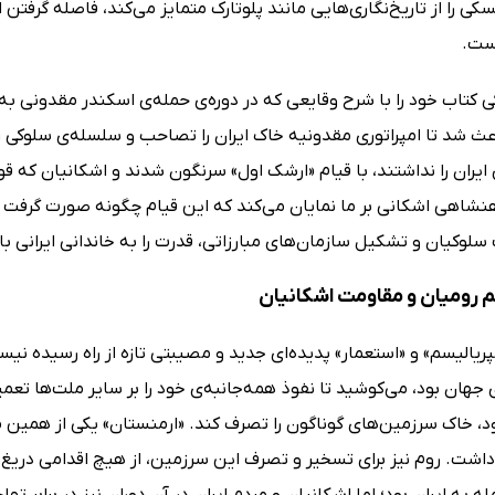
سکی را از تاریخ‌نگاری‌هایی مانند پلوتارک متمایز می‌کند، فاصله گرفتن
ست.
 کتاب خود را با شرح وقایعی که در دوره‌ی حمله‌ی اسکندر مقدونی به
عث شد تا امپراتوری مقدونیه خاک ایران را تصاحب و سلسله‌ی سلوکی ر
ی ایران را نداشتند، با قیام «ارشک اول» سرنگون شدند و اشکانیان که ق
نشاهی اشکانی بر ما نمایان می‌کند که این قیام چگونه صورت گرفت و
وکیان و تشکیل سازمان‌های مبارزاتی، قدرت را به خاندانی ایرانی باز
م رومیان و مقاومت اشکانیان
یالیسم» و «استعمار» پدیده‌ای جدید و مصیبتی تازه از راه رسیده نیست
 جهان بود، می‌کوشید تا نفوذ همه‌جانبه‌ی خود را بر سایر ملت‌ها تع
د، خاک سرزمین‌های گوناگون را تصرف کند. «ارمنستان» یکی از همین من
داشت. روم نیز برای تسخیر و تصرف این سرزمین، از هیچ اقدامی دریغ نم
له به ایران بود؛ اما اشکانیان و مردم ایران در آن دوران نیز در برابر ت