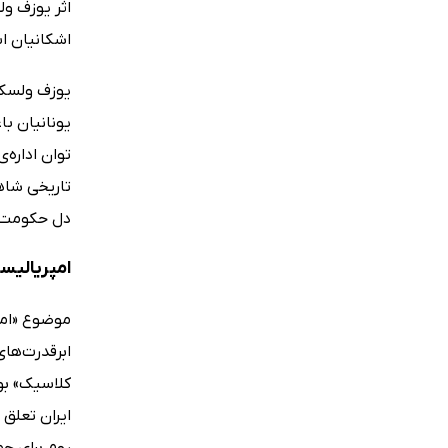
اثر یوزف ول
اشکانیان ا
یوزف ولسکی
یونانیان با
توان اداره‌
تاریخی شاه
دل حکومت سل
امپریالیس
موضوع «امپر
ابرقدرت‌های
کلاسیک» بو
ایران تعلق 
روم برای حم