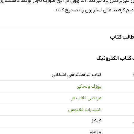
هى‌یراکس یاد مى‌کند. اما چون در این صورت ناچار بودند گاهشمارى مبت
یم گرفتند متن استرابون را تصحیح کنند.
الب کتاب
ها
تاب الکترونیک
رجم
کتاب شاهنشاهی اشکانی
یوزف ولسکی
ز اشکانیان
مرتضی ثاقب فر
تانه یورش پارنى‌ها
انتشارات ققنوس
به ایران (مسئله گاهشمارى وقایع اوایل دولت پارت)
یخى اشک
۱۴۰۴
و نام‌شناسى نخستین اشکانیان
EPUB