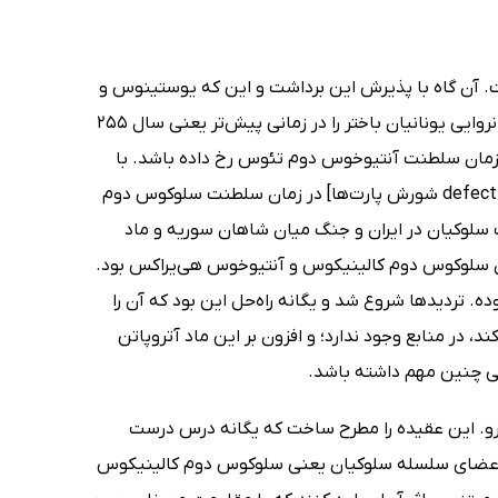
فت. آن گاه با پذیرش این برداشت و این که یوستینوس و
استرابون شورش دیودوتوس را قبل از تهاجم ارشک دانسته‌اند، تاریخ تأسیس فرمانروایى یونانیان باختر را در زمانى پیش‌تر یعنى سال 255
ر زمان سلطنت آنتیوخوس دوم تئوس رخ داده باشد. با
این حال این نکته از نظر منتقدان دور نماند که از نظر یوستینوس [defectio Parthorum شورش پارت‌ها] در زمان سلطنت سلوکوس دوم
ت سلوکیان در ایران و جنگ میان شاهان سوریه و ماد
ان سلوکوس دوم کالینیکوس و آنتیوخوس هى‌یراکس بود.
ده. تردیدها شروع شد و یگانه راه‌حل این بود که آن را
ند، در منابع وجود ندارد؛ و افزون بر این ماد آتروپاتن
ایى چنین مهم داشته باشد.
گرو. این عقیده را مطرح ساخت که یگانه درس درست
ن اعضاى سلسله سلوکیان یعنى سلوکوس دوم کالینیکوس