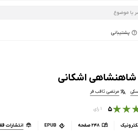
پشتیبانی
شاهنشاهی اشکانی
سکی
مرتضی ثاقب فر
★
★
۵
۱ رای
انتشارات ق
کترونیک
248 صفحه
EPUB