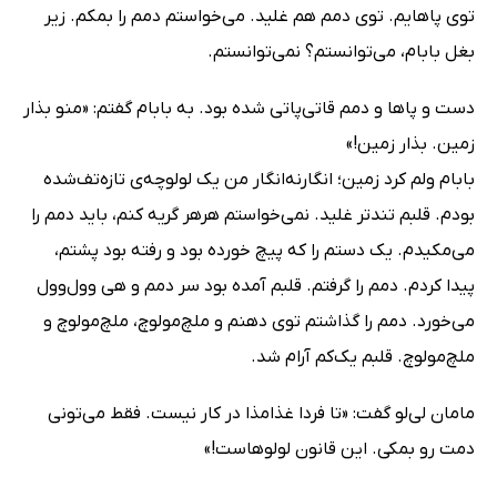
توی پاهایم. توی دمم هم غلید. می‌خواستم دمم را بمکم. زیر
بغل بابام، می‌توانستم؟ نمی‌توانستم.
دست و پاها و دمم قاتی‌پاتی شده بود. به بابام گفتم: «منو بذار
زمین. بذار زمین!»
بابام ولم کرد زمین؛ انگار‌نه‌انگار من یک لولوچه‌ی تازه‌تف‌شده
بودم. قلبم تندتر غلید. نمی‌خواستم هرهر گریه کنم، باید دمم را
می‌مکیدم. یک دستم را که پیچ خورده بود و رفته بود پشتم،
پیدا کردم. دمم را گرفتم. قلبم آمده بود سر دمم و هی وول‌وول
می‌خورد. دمم را گذاشتم توی دهنم و ملچ‌مولوچ، ملچ‌مولوچ و
ملچ‌مولوچ. قلبم یک‌کم آرام شد.
مامان لی‌لو گفت: «تا فردا غذا‌مذا در کار نیست. فقط می‌تونی
دمت رو بمکی. این قانون لولوهاست!»