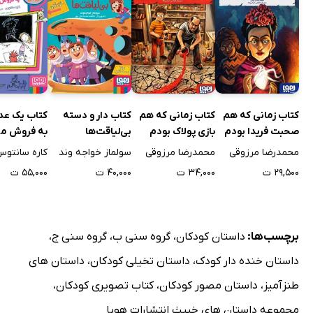
کتاب زمانی که هم
کتاب زمانی که هم
کتاب دار و دسته
کتاب یک عد
صحبت فریدا بودم
بازی پولاک بودم
بی‌لیاقت‌ها
به فروش می
محمدرضا مرزوقی
محمدرضا مرزوقی
سولماز خواجه وند
کاره سانتو
۲۹,۵۰۰ ت
۳۴,۰۰۰ ت
۴۰,۰۰۰ ت
۵۵,۰۰۰ ت
برچسب‌ها:
داستان کودکان
،
گروه سنی ب
،
گروه سنی ج
،
داستان خنده دار کودک
،
داستان تخیلی کودکان
،
داستان های
طنزآمیز
،
داستان مصور کودکان
،
کتاب تصویری کودکان
،
مجموعه داستان های خبیث انتشارات هوپا