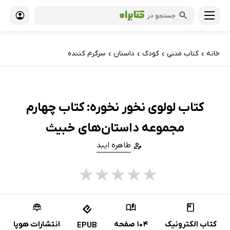
جستجو در
خانه
کتاب‌ متنی
کودک
داستان
سرگرم کننده
›
›
›
›
کتاب لولوی نخور نخوره: کتاب چهارم
مجموعه داستان‌های خبیث
طاهره ایبد
★
★
★
★
★
کتاب الکترونیک
104 صفحه
انتشارات هوپا
EPUB