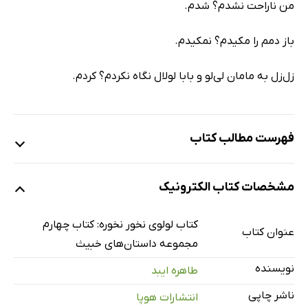
من ناراحت نشدم؟ شدم.
باز دمم را مکیدم؟ نمکیدم.
زل‌زل به مامان لی‌لو و بابا لولال نگاه نکردم؟ کردم.
فهرست مطالب کتاب
لولوچه ی تف شده
مشخصات کتاب الکترونیک
لولوچه ی بی عرضه
لولوچه دزد
کتاب لولوی نخور نخوره: کتاب چهارم
عنوان کتاب
لولوچه و آلوچه
مجموعه داستان‌های خبیث
ای وَل لولوچه
نویسنده
طاهره ایبد
لولو ی خانگی
ناشر چاپی
انتشارات هوپا
آق لولو