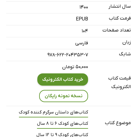
سال انتشار
۱۴۰۰
لولوچه های آدمچه نترسان!
فرمت کتاب
سازمان بدزیستی لولوچه های خاصیت ندار بالاخره خاصیت
EPUB
پیداکن
تعداد صفحات
104
مزلولو
زبان
فارسی
شابک
978-622-204353-7
۵۰,۰۰۰ تومان
قیمت کتاب
خرید کتاب الکترونیک
الکترونیک
نسخه نمونه رایگان
کتاب‌های داستان سرگرم کننده کودک
موضوع کتاب
کتاب‌های کودک 6 تا 8 سال
کتاب‌های کودک 9 تا 12 سال