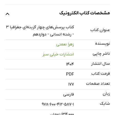
درسنامه و سوال
مشخصات کتاب الکترونیک
درس اول: شهر‌ها و روستاها
درس دوم: مدیریت شهر و روستا
کتاب پرسش‌های چهار گزینه‌ای جغرافیا 3
عنوان کتاب
درس سوم: ویژگی‌ها و انواع شیوه‌ی حمل‌و‌نقل
- رشته انسانی - دوازدهم
درس چهارم: مدیریت حمل‌و‌نقل
نویسنده
زهرا نعمتی
درس پنجم: ویژگی‌ها و انواع مخاطرات طبیعی
ناشر چاپی
انتشارات خیلی سبز
درس ششم: مدیریت مخاطرات طبیعی
سال انتشار
۱۴۰۴
پاسخ‌نامه
فرمت کتاب
PDF
تعداد صفحات
177
زبان
فارسی
شابک
978-600-412-587-1
۱۳۴,۰۰۰ تومان