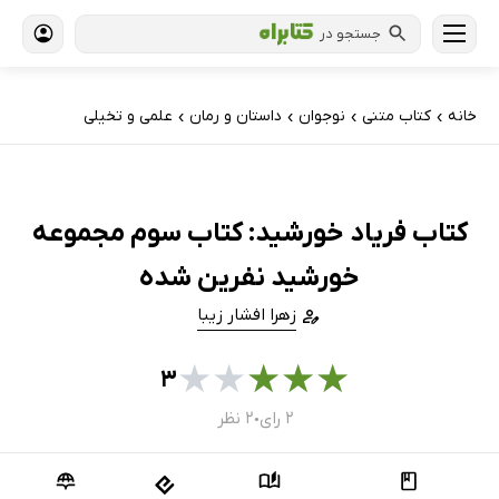
جستجو در
خانه
کتاب‌ متنی
نوجوان
داستان و رمان
علمی و تخیلی
›
›
›
›
کتاب فریاد خورشید: کتاب سوم مجموعه
خورشید نفرین شده
زهرا افشار زیبا
★
★
★
★
★
۳
۲ رای
۲ نظر
●