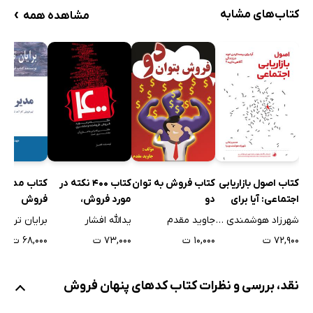
›
کتاب‌های مشابه
مشاهده همه
کتاب اصول بازاریابی
کتاب فروش به توان
کتاب 400 نکته در
کتاب مدیری
اجتماعی: آیا برای
دو
مورد فروش،
فروش
بیمه کردن خود در
فروشنده و مشتری
شهرزاد هوشمندی نیا
جاوید مقدم
یدالله افشار
برایان تریس
زندگی آگاهی دارید؟
۷۲,۹۰۰ ت
۱۰,۰۰۰ ت
۷۳,۰۰۰ ت
۶۸,۰۰۰ ت
نقد، بررسی و نظرات کتاب کدهای پنهان فروش