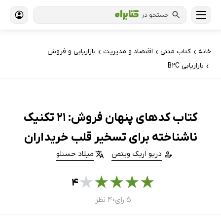
جستجو در
خانه
کتاب‌ متنی
اقتصاد و مدیریت
بازاریابی و فروش
›
›
›
بازاریابی B2C
›
کتاب کدهای پنهان فروش: 21 تکنیک
ناشناخته برای تسخیر قلب خریداران
دریو اریک ویتمن
میلاد حسنلو
★
★
★
★
★
۴
۵ رای
۴ نظر
●