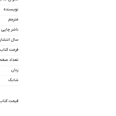
انتخاب بلور
نویسنده
مراقبت از ب
مترجم
روش‌های است
ناشر چاپی
بلورها و چاک
خواص شفاب
سال انتشار
فرمت کتاب
تعداد صفح
زبان
شابک
قیمت کتاب 