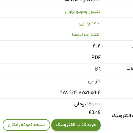
کتاب قدرت سنگ‌ها
ها
دنیس ویچلو براون
لورهایتان
احمد رجایی
فاده از بلورها
انتشارات لیوسا
راها
خشی بلورها
۱۴۰۴
PDF
ات
169
فارسی
978-964-8759-59-4
۱۵۰,۰۰۰ تومان
€3.49
الکترونیک
خرید کتاب الکترونیک
نسخه نمونه رایگان