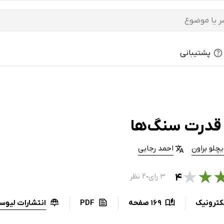
پشتیبانی
قدرت سنگ‌ها
چلو براون
احمد رجایی
★
★
۴
۳ رای
۲ نظر
●
انتشارات لیوسا
کترونیک
169 صفحه
PDF