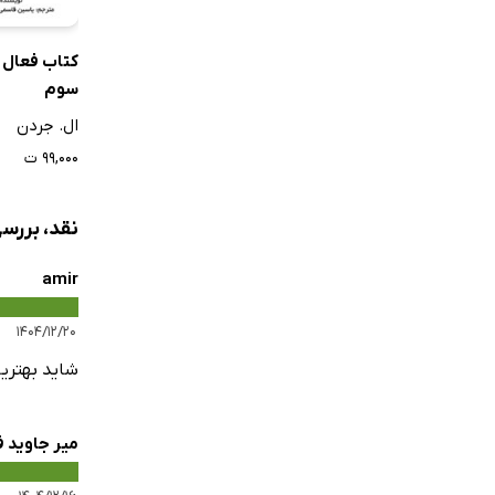
کتاب فعال
سوم
ال. جردن
۹۹,۰۰۰ ت
نقد، بررس
amir
۱۴۰۴/۱۲/۲۰
شاید بهتری
میر جاوید 