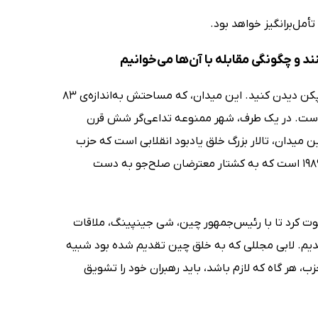
مل‌برانگیز خواهد بود.
ند و چگونگی مقابله با آن‌ها می‌خوانیم
اگر می‌خواهید میزان جاه‌طلبی ژئوپلیتیکی چین را بسنجید، از میدان تیانانمن در پکن دیدن کنید. این میدان، که مساحتش به‌اندازه‌ی 83
یر است. در یک طرف، شهر ممنوعه تداعی‌گر شش قرن
 میدان، تالار بزرگ خلق یادبود انقلابی است که حزب
کمونیست چین را در سال 1949 به قدرت رساند. خود این میدان یادآور قیام سال 1989 است که به کشتار معترضان صلح‌جو به دست
ربی دعوت کرد تا با رئیس‌جمهور چین، شی جینپینگ، ملاقات
مدیم. لابی مجللی که به خلق چین تقدیم شده بود شبیه
ب، هر گاه که لازم باشد، باید رهبران خود را تشویق