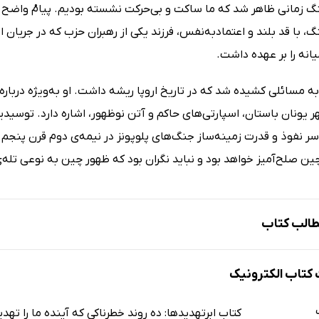
زمانی ظاهر شد که ما ساکت و بی‌حرکت نشسته بودیم. پیامْ واضح بود.
 با قد بلند و اعتمادبه‌نفس، فرزند یکی از رهبران حزب که در جریان ا
انه را بر عهده داشت.
 به مسائلی کشیده شد که در تاریخ اروپا ریشه داشت. او به‌ویژه درب
 یونان باستان، اسپارتی‌های حاکم و آتن نوظهور، اشاره دارد. توسید
 سر نفوذ و قدرت زمینه‌ساز جنگ‌های پلوپونز در نیمه‌ی دوم قرن پنجم 
چین صلح‌آمیز خواهد بود و نباید نگران بود که ظهور چین به نوعی تل
الب کتاب
تاب الکترونیک
بدهی، جمعیت‌شناسی، و سیاست‌های خطرناک
ادرِ همه‌ی بحران‌های بدهی
کتاب ابرتهدید‌ها: ده روند خطرناکی که آینده ما را تهد