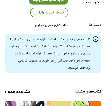
الکترونیک
گفتار نهم: تقسیم شرکت‌ها بر اساس اهمیت شخصیت شرکاء
نسخه نمونه رایگان
مبحث دوم: مباحث تفصیلی هر شرکت
گفتار اول: شرکت با مسئولیت محدود
دسته‌ها
کتاب‌های حقوق تجاری
بند اول: میزان مسئولیت و ماهیت شرکت با مسئولیت محدود
بند دوم: نحوه تشکیل شرکت با مسئولیت محدود
کتاب حقوق تجارت 2 بر اساس قرارداد رسمی با نشر فروغ
بند سوم: وجه اشتراک شرکت با مسئولیت محدود با شرکت
سیمرغ در فروشگاه کتابراه عرضه شده است. تمامی حقوق
سرمایه و اشخاص
مادی و معنوی نشر این اثر مطابق قرارداد رعایت شده و
بند چهارم: اسم شرکت
سهم ناشر و صاحب اثر از هر خرید به‌صورت قانونی
بند پنجم: انتقال سهم الشرکه
پرداخت می‌شود.
بند ششم: تصمیمات
بند هفتم: انحلال
گفتار دوم: شرکت تضامنی
›
کتاب‌های مشابه
مشاهده همه
بند اول: نحوه شرکت تضامنی
بند دوم: احکام شرکت تضامنی