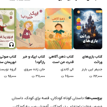
کتاب بازی‌های
کتاب ذهن آگاهی
کتاب ایپک و خبر
کتاب صوتی
وراثت
قدرت من است
رازآلود!
ابوریحان ستا
خوارزم
جنیفر لین بارنز
الی کاندی
حان زاده سروی
گروه نویسن
۱۹۲,۰۰۰ ت
۶۵,۰۰۰ ت
۳۸,۰۰۰ ت
۹۵,۰۰۰ ت
برچسب‌ها:
داستان کوتاه کودکان
،
قصه برای کودک
،
داستان
مصور
،
مهارت اجتماعی در کودکان
،
آموزش صبر به کودکان
،