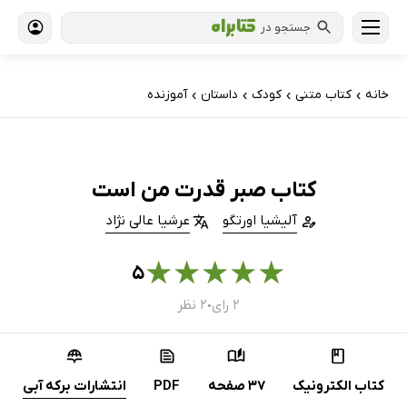
جستجو در
خانه
کتاب‌ متنی
کودک
داستان
آموزنده
›
›
›
›
کتاب صبر قدرت من است
آلیشیا اورتگو
عرشیا عالی نژاد
★
★
★
★
★
۵
۲ رای
۲ نظر
●
کتاب الکترونیک
37 صفحه
PDF
انتشارات برکه آبی