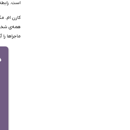
است. رابطه
کارن ام. مک
همه‌ی شخصی
ماجراها را 