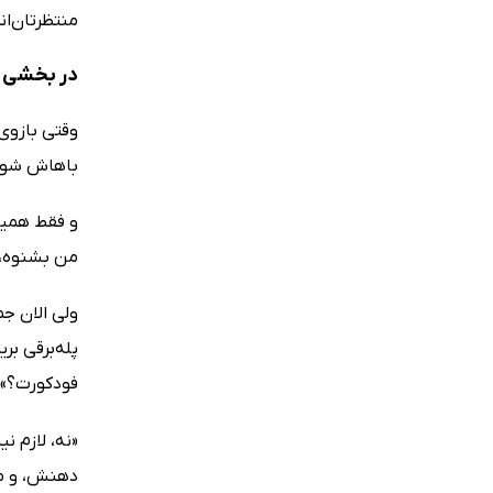
منتظرتان‌ان
در بخشی ا
وقتی بازوی
باهاش شوخی 
و فقط همین
من بشنوه، 
ولی الان ج
پله‌برقی بر
فودکورت؟»
«نه، لازم 
دهنش، و مج