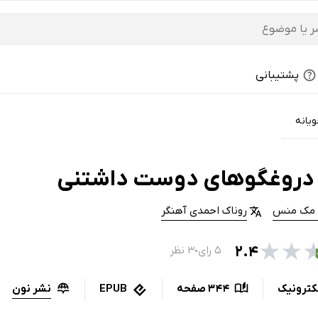
پشتیبانی
ویانه
دروغگوهای دوست داشتنی
. مک منس
روناک احمدی آهنگر
★
★
۲.۴
۵ رای
۳ نظر
●
نشر نون
کترونیک
344 صفحه
EPUB