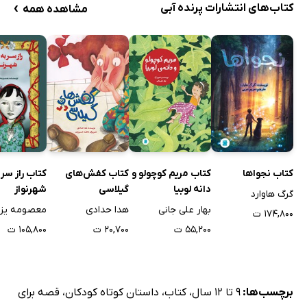
›
کتاب‌های انتشارات پرنده آبی
مشاهده همه
کتاب نجواها
کتاب مریم کوچولو و
کتاب کفش‌های
کتاب راز سر 
دانه لوبیا
گیلاسی
شهرنواز
گرگ هاوارد
بهار علی جانی
هدا حدادی
معصومه یزد
۱۷۴,۸۰۰ ت
۵۵,۲۰۰ ت
۲۰,۷۰۰ ت
۱۰۵,۸۰۰ ت
برچسب‌ها:
9 تا 12 سال
،
کتاب
،
داستان کوتاه کودکان
،
قصه برای