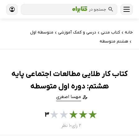
جستجو در
خانه
کتاب‌ متنی
درسی و کمک آموزشی
متوسطه اول
›
›
›
هشتم متوسطه
›
کتاب کار طلایی مطالعات اجتماعی پایه
هشتم: دوره اول متوسطه
مهسا اصغری
★
★
★
★
★
۳
۲ رای
۱ نظر
●