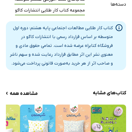
دسته‌ها
آزمون تشریحی
مجموعه کتاب کار طلایی انتشارات کاگو
فصل 3: نوجوانان و قانون
درس 5: آسیب‌های اجتماعی و پیشگیری از آن‌ها
کتاب کار طلایی مطالعات اجتماعی پایه هشتم: دوره اول
مفاهیم آموزشی
متوسطه بر اساس قرارداد رسمی با انتشارات کاگو در
تمرین
فروشگاه کتابراه عرضه شده است. تمامی حقوق مادی و
آزمون تستی
معنوی نشر این اثر مطابق قرارداد رعایت شده و سهم ناشر
درس 6: قوه‌ی قضائیه
و صاحب اثر از هر خرید به‌صورت قانونی پرداخت می‌شود.
مفاهیم آموزشی
تمرین
آزمون تستی
›
کتاب‌های مشابه
مشاهده همه
آزمون تشریحی
فصل 4: عصر ارتباطات
درس 7: ارتباط و رسانه
مفاهیم آموزشی