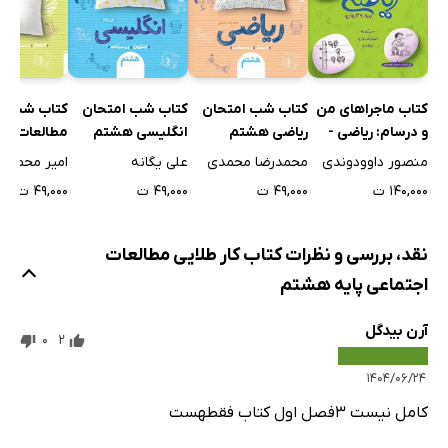
تمرین
آزمون تستی
درس 8: رسانه‌ها در زندگی ما
کتاب ماجراهای من
کتاب شب امتحان
کتاب شب امتحان
کتاب شب ا
مفاهیم آموزشی
و درسام: ریاضی -
ریاضی هشتم
انگلیسی هشتم
مطالعات اج
تمرین
هشتم
هشتم
منصور داوودوندی
محمدرضا محمدی
علی یگانه
امیر محمدبی
آزمون تستی
۱۴۰,۰۰۰ ت
۴۹,۰۰۰ ت
۴۹,۰۰۰ ت
۴۹,۰۰۰ ت
آزمون تشریحی
فصل 5: از حرا تا نینوا
نقد، بررسی و نظرات کتاب کار طلایی مطالعات
درس 9: ظهور اسلام در شبه جزیره‌ی عربستان
اجتماعی پایه هشتم
مفاهیم آموزشی
آرن بیدگل
تمرین
0
2
آزمون تستی
۱۴۰۴/۰۶/۲۴
درس 10: از رحلت پیامبر تا قیام کربلا (نینوا)
کامل نیست 3فصل اول کتاب فقطهست
مفاهیم آموزشی