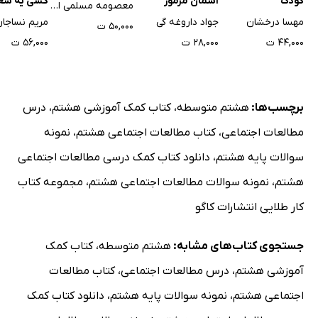
کودک
آسمان مرموز
کسی یه شغ
معصومه مسلمی اجارستاقی
درس 13: غزنویان، سلجوقیان و خوارزمشاهیان
داره)
مهسا درخشان
جواد داروغه گی
مریم نساجا
۵۰,۰۰۰ ت
مفاهیم آموزشی
۴۴,۰۰۰ ت
۲۸,۰۰۰ ت
۵۶,۰۰۰ ت
تمرین
آزمون تستی
درس 14: میراث فرهنگی ایران در عصر سلجوقی
برچسب‌ها:
هشتم متوسطه
،
کتاب کمک آموزشی هشتم
،
درس
مفاهیم آموزشی
مطالعات اجتماعی
،
کتاب مطالعات اجتماعی هشتم
،
نمونه
تمرین
سوالات پایه هشتم
،
دانلود کتاب کمک درسی مطالعات اجتماعی
آزمون تستی
هشتم
،
نمونه سوالات مطالعات اجتماعی هشتم
،
مجموعه کتاب
آزمون تشریحی
کار طلایی انتشارات کاگو
فصل 8: عصر مغول و تیموری
درس 15: حمله‌ی چنگیز و تیمور به ایران
جستجوی کتاب‌های مشابه:
هشتم متوسطه
،
کتاب کمک
مفاهیم آموزشی
آموزشی هشتم
،
درس مطالعات اجتماعی
،
کتاب مطالعات
تمرین
اجتماعی هشتم
،
نمونه سوالات پایه هشتم
،
دانلود کتاب کمک
آزمون تستی