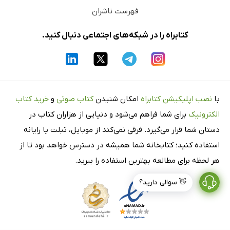
تمرین
فهرست ناشران
آزمون تستی
کتابراه را در شبکه‌های اجتماعی دنبال کنید.
درس 22: ویژگی‌های طبیعی و انسانی آفریقا
مفاهیم آموزشی
تمرین
آزمون تستی
با
نصب اپلیکیشن کتابراه
امکان شنیدن
کتاب صوتی
و
خرید کتاب
آزمون تشریحی
الکترونیک
برای شما فراهم می‌شود و دنیایی از هزاران کتاب در
فصل 12: قاره‌ی آمریکا و قاره‌ی اقیانوسیه
دستان شما قرار می‌گیرد. فرقی نمی‌کند از موبایل، تبلت یا رایانه
درس 23: قاره‌ی آمریکا
استفاده کنید؛ کتابخانه شما همیشه در دسترس خواهد بود تا از
مفاهیم آموزشی
هر لحظه برای مطالعه بهترین استفاده را ببرید.
تمرین
👋 سوالی دارید؟
آزمون تستی
درس 24: قاره استرالیا و اقیانوسیه
مفاهیم آموزشی