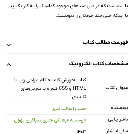
با شماست که در بین متدهای موجود کدام‌یک را به کار بگیرید
یا اینکه حتی متد خودتان را بنویسید.
فهرست مطالب کتاب
مقدمه ناشر
مشخصات کتاب الکترونیک
پیش‌گفتار
html
کتاب آموزش گام به گام طراحی وب با
عناصر خطی و بلاک
عنوان کتاب
HTML و CSS همراه با تمرین‌های
تگ‌های معنایی
کاربردی
خوانایی فایل HTML
نویسنده
حسن اصالت نیری
چگونه HTML بنویسیم
ناشر چاپی
موسسه فرهنگی هنری دیباگران تهران
متن در HTML
سال انتشار
۱۴۰۳