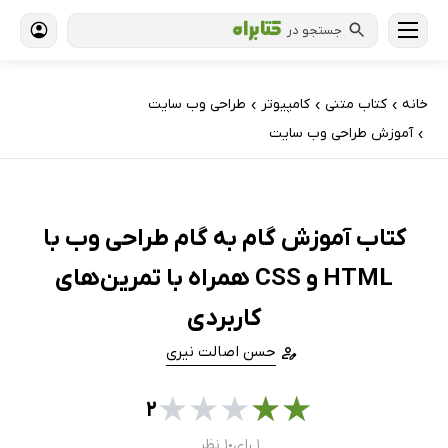
جستجو در
خانه
کتاب‌ متنی
کامپیوتر
طراحی وب سایت
›
›
›
آموزش طراحی وب سایت
›
کتاب آموزش گام به گام طراحی وب با
HTML و CSS همراه با تمرین‌های
کاربردی
حسن اصالت نیری
★
★
★
★
★
۲
۱ رای
۱ نظر
●