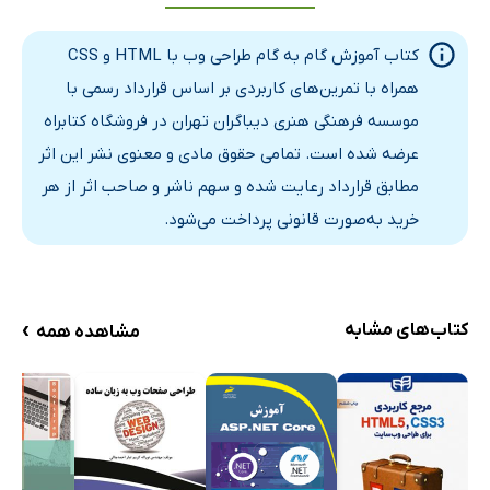
انتخاب‌گرها
کلاس‌ها
کتاب آموزش گام به گام طراحی وب با HTML و CSS
نحوه استفاده از ویژگی‌های HTML
همراه با تمرین‌های کاربردی بر اساس قرارداد رسمی با
شبه‌کلاس‌ها
موسسه فرهنگی هنری دیباگران تهران در فروشگاه کتابراه
شبه عناصر در CSS
عرضه شده است. تمامی حقوق مادی و معنوی نشر این اثر
واحدها
مطابق قرارداد رعایت شده و سهم ناشر و صاحب اثر از هر
کار با رنگ‌ها در CSS
خرید به‌صورت قانونی پرداخت می‌شود.
فونت و متن در css
text-decoration
white-space
›
کتاب‌های مشابه
مشاهده همه
ویژگی‌های Font
font-face@
list-style
display