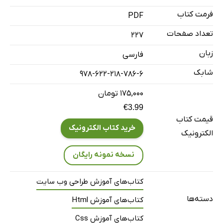
لیست‌ها
فرمت کتاب
PDF
عناصر معنایی خطی
لینک‌ها
تعداد صفحات
227
تصاویر
زبان
فارسی
جدول‌ها
شابک
978-622-218-786-6
فرم‌ها
۱۷۵,۰۰۰ تومان
ساختار HTML
€3.99
انتخاب‌گر target
قیمت کتاب
خرید کتاب الکترونیک
SVG چیست و چرا باید از آن استفاده کنیم؟
الکترونیک
معرفی روش BEM برای نام‌گذاری کلاس‌ها
نسخه نمونه رایگان
سی‌اس‌اس - css
اعمال CSS به سند وب
کتاب‌های آموزش طراحی وب سایت
(سینتکس) CSS
دسته‌ها
کتاب‌های آموزش Html
مفاهیم پایه‌ای CSS
کتاب‌های آموزش Css