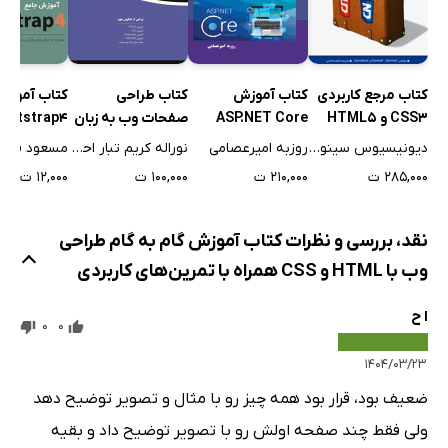
تعریف فلکس باکس یا Flexbox
Grid Layout
Box Model
کتاب طراحی
کتاب آموزش
کتاب مرجع کاربردی
کتاب آموزش
Position
صفحات وب به زبان
ootstrap4
CSS3 و HTML5
ASP.NET Core
border
ساده
برای طراحی وب
نوراله کریم تبار احمدچالی
مسعود قدی
دیونیسیوس سینودینوس
روزبه امیرعصامی
background
سایت
۱۰۰,۰۰۰ ت
۱۲,۰۰۰ ت
۲۸۵,۰۰۰ ت
۲۱۰,۰۰۰ ت
سایه‌ها
gradient
نقد، بررسی و نظرات کتاب آموزش گام به گام طراحی
transform
وب با HTML و CSS همراه با تمرین‌های کاربردی
فضای سه‌بعدی
ا ح
transition
0
0
animation
۱۴۰۴/۰۳/۲۳
واکنش‌گرایی یا Responsive
ضعیف بود، قرار بود همه چیز رو با مثال و تصویر توضیح دهد
تمرین‌ها
ولى فقط چند صفحه اولش رو با تصویر توضیح داد و بقیه