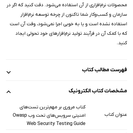
محصولات نرم‌افزاری از آن استفاده می‌شود. دقت کنید که اگر در
سازمان و کسب‌وکار شما تاکنون از چرخه توسعه نرم‌افزار
استفاده نشده است و یا به خوبی اجرا نمی‌شود، وقت آن است
که با کمک آن در فرآیند تولید نرم‌افزارهای خود تحولی ایجاد
کنید.
فهرست مطالب کتاب
فصل 1/ معرفی پروژه تست OWASP
مشخصات کتاب الکترونیک
پروژه تست OWASP
سنجش امنیت؛ آثار اقتصادی ناشی از وجود نرم‌افزار ناسالم
کتاب مروری بر مهم‌ترین تست‌های
مدل‌سازی تهدید (Threat Modeling)
عنوان کتاب
امنیتی سرویس‌های تحت وب Owasp
فصل 2/ فریم ورک تست OWASP
Web Security Testing Guide
فریم ورک تست امنیت وب‌سرور وب