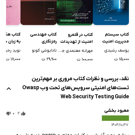
کتاب سیستم
کتاب مهندسی
کتاب هکر و
کتاب در قلمرو
مدیریت امنیت
رمزنگاری
به زبان ساد
امنیت از تهدیدات
اطلاعات ISO/IEC
سایبری تا
یوسف رشیدی
تادایوشی کونو
نوید رحیمی
مهرانه معتمدی جویباری
27001
راهکارهای عملی به
۱۵,۰۰۰ ت
۲۹,۹۰۰ ت
۱۸,۰۰۰ ت
۱۰۰,۰۰۰ ت
زبان ساده
نقد، بررسی و نظرات کتاب مروری بر مهم‌ترین
تست‌های امنیتی سرویس‌های تحت وب Owasp
Web Security Testing Guide
معبود بخشی
0
2
۱۴۰۴/۱۰/۲۷