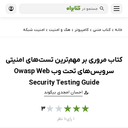
جستجو در
خانه
کتاب‌ متنی
کامپیوتر
هک و امنیت
امنیت شبکه
›
›
›
›
کتاب مروری بر مهم‌ترین تست‌های امنیتی
سرویس‌های تحت وب Owasp Web
Security Testing Guide
احسان امجدی بیگوند
★
★
★
★
★
۳
۱ رای
۱ نظر
●