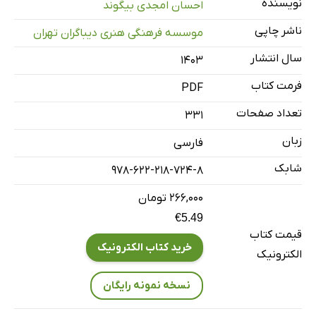
نویسنده
احسان امجدی بیگوند
فصل 3/ تست امنیت وب اپلیکیشن
ناشر چاپی
موسسه فرهنگی هنری دیباگران تهران
3.1 آشنایی با تست
سال انتشار
۱۴۰۳
3.2 جمع‌آوری اطلاعات (Information Gathering)
فرمت کتاب
PDF
3.3 تست مدیریت پیکربندی و استقرار
3.4 تست مدیریت هویت
تعداد صفحات
331
3.5 تست احراز هویت
زبان
فارسی
3.6 تست مجوز دسترسی
شابک
978-622-218-724-8
3.7 تست مدیریت نشست
۲۶۶,۰۰۰ تومان
3.8 تست اعتبارسنجی ورودی‌ها
€5.49
3.9 تست مدیریت خطا
قیمت کتاب
خرید کتاب الکترونیک
3.10 تست رمزنگاری ضعیف
الکترونیک
3.11 تست منطق کسب‌وکار
نسخه نمونه رایگان
3.12 تست Client-Side
فصل 4/ گزارش نویسی