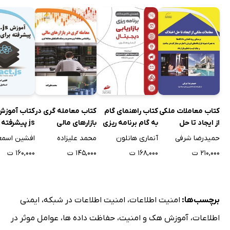
کتاب معاملات ملکی
کتاب راهنمای گام
کتاب معامله گری در
از ایجاد تا حل
به گام برنامه ریزی
بازارهای مالی
js پیشرفته 
اختلاف
بازاریابی دیجیتال
فرانت اند
حمیدرضا شرفی
آنماری هانلون
محمد علیزاده
۲۱۰,۰۰۰ ت
۱۶۸,۰۰۰ ت
۱۴۵,۰۰۰ ت
۱۶۰,۰۰۰ ت
برچسب‌ها:
امنیت اطلاعات
،
امنیت اطلاعات در شبکه
،
ایمنی
اطلاعات
،
آموزش هک و امنیت
،
حفاظت داده ها
،
عوامل موثر در