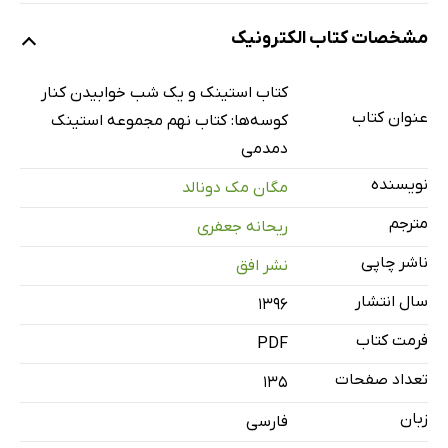
درباره‌ی نویسنده و تصویرگر
مشخصات کتاب الکترونیک
کوسه‌ها آنجا هستند
خوابیدن کنار کوسه‌ها
کتاب استینک و یک شب خوابیدن کنار
گروه تخم‌مرغ گندیده در برابر کوسه‌یاب
عنوان کتاب
کوسه‌ها: کتاب نهم مجموعه استینک
انگشت نیش‌زده
دمدمی
آرواره‌ی ترسناک
نویسنده
مگان مک دونالد
هیولای خون‌آشام
مترجم
ریحانه جعفری
در جست‌وجوی آقای خرچنگ کیکی
ناشر چاپی
نشر افق
مری خون‌آشام، مری خون‌آشام
سال انتشار
۱۳۹۶
دندان و چنگال خرچنگ
فرمت کتاب
PDF
تعداد صفحات
135
زبان
فارسی