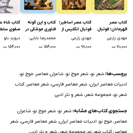
65. حکایت پاییز
66. تصاویر ماه‌های بهار را
کتاب عصر
کتاب عصر اساطیر؛
کتاب و این گونه
کتاب شاه ع
67. در تمنای گلی...
قهرمانان؛ فوتبال
فوتبال انگلیس از
فناوری موشکی در
صفوی سلطان
انگلیس از 1920 تا
1863 تا پایان 1915
ایران شکل گرفت -
که اسطوره 
68. کسی که...
مهدی زارعی
مهدی زارعی
محمدرضا بابایی
دیوید بلو
1950 (ویژه نوجوان)
(ویژه نوجوان)
جلد اول
جلد اول
۷۰,۰۰۰ ت
۹۸,۰۰۰ ت
۱۵۴,۰۰۰ ت
۱۵۴,۰۰۰ ت
69. یادت
70. سال‌ها‌ در حباب شیشه‌ای رؤیاهای مرد
71. در‌ فرایند
برچسب‌ها:
شعر نو
،
شعر موج نو
،
شاعران معاصر
،
موج نو
،
72. هنگامی
ادبیات معاصر ایران
،
شعر معاصر فارسی
،
شعر معاصر
،
کتاب
73. پاییزِ‌ دوست داشتنی
شعر نو
،
مجموعه شعر
،
شعر و نثر ادبی
74. در کرانه زندگی...
75. کم زیبا نیست
جستجوی کتاب‌های مشابه:
شعر نو
،
شعر موج نو
،
شاعران
76. ذوقِ درخت انار را
معاصر
،
موج نو
،
ادبیات معاصر ایران
،
شعر معاصر فارسی
،
شعر
77. الههِ نور و روشنایی
معاصر
،
کتاب شعر نو
،
مجموعه شعر
،
شعر و نثر ادبی
78. خاطرات...