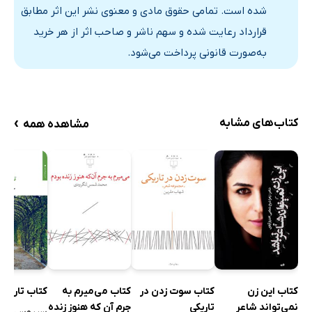
شده است. تمامی حقوق مادی و معنوی نشر این اثر مطابق
23. پرنده دریایی
قرارداد رعایت شده و سهم ناشر و صاحب اثر از هر خرید
24. گاهی...
به‌صورت قانونی پرداخت می‌شود.
25. در لحظه‌هایِ گذرا
26. در تجسمی زیبا
27. سیب حافظه قوی دارد
›
کتاب‌های مشابه
مشاهده همه
28. ‌در این بهارِ زیبا
29. بوی گندم
30. وجهِ شاد بودنت
31. درختان با اعتماد
32. سفر به خوشرنگترین
33. یک مشت واژه د‌لنشین
34. زندگی بومِ نقاشی است...
35. در سکوتِ کویر
کتاب این زن
کتاب می‌میرم به
کتاب سوت زدن در
کتاب تاریخ ب
نمی‌تواند شاعر
جرم آن‌ که هنوز زنده
تاریکی
36. باران...