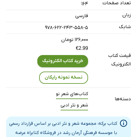
تعداد صفحات
164
9. خیالی از جنسِ تو
زبان
فارسی
10. حرف‌ها رایحه دارند...
شابک
978-622-243-558-5
11. تک درخت...
12. مفّرح است
۱۲۶,۰۰۰ تومان
€2.99
13. برای پیدا کردنِ
قیمت کتاب
14. تو در پیچ و خم شوق‌ها و تمناها
خرید کتاب الکترونیک
الکترونیک
15. حرف‌هایی‌که
نسخه نمونه رایگان
16. در قلمروِ کوچکِ
17. ای نازک خیال
کتاب‌های شعر نو
18. هنگامِ غروب
دسته‌ها
شعر و نثر ادبی
19. در رؤیاهای نوجوانی
20. هرگاه دوچرخه‌ای می‌بینم
کتاب برکه: مجموعه شعر و نثر ادبی بر اساس قرارداد رسمی
21. گلواژه عشق
با موسسه فرهنگی آرمان رشد در فروشگاه کتابراه عرضه
22. نگاه با شکوهِ تو‌...