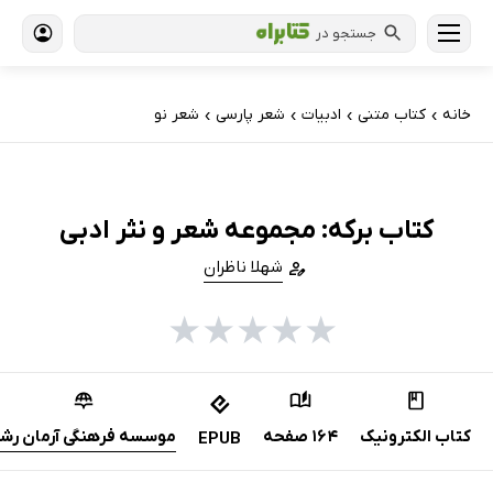
جستجو در
خانه
کتاب‌ متنی
ادبیات
شعر پارسی
شعر نو
›
›
›
›
کتاب برکه: مجموعه شعر و نثر ادبی
شهلا ناظران
★
★
★
★
★
کتاب الکترونیک
164 صفحه
موسسه فرهنگی آرمان رش
EPUB