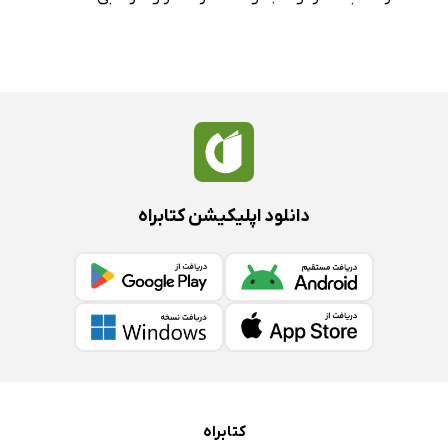
79. برف...
80. زندگی را
81. زیبایی
82. آفتاب هم از جنس توست
83. پنجره بسته
84. آفتاب‌ِ تابانِ یادت
دانلود اپلیکیشن کتابراه
85. با بشارتِ
86. آدم‌ها تنها نیستند
87. اگر در هنگامه‌ای...
88. روحِ موسیقیاییِ برف
89. بهترین آموزگارم
90. عشق...
91. چشمانت را که ببندی
کتابراه
92. سرخی دلبرانه سیب