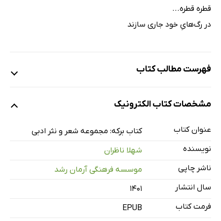
قطره قطره...
در رگ‌هایِ خود جاری سازند‌
فهرست مطالب کتاب
فهرست
مشخصات کتاب الکترونیک
1. کوچه باغ‌های نیشابور
2. ‌در شهرِ کوچک من
عنوان کتاب
کتاب برکه: مجموعه شعر و نثر ادبی
3. بینالود از بلندای البرز
نویسنده
شهلا ناظران
4. در باغ زیبای خیام
ناشر چاپی
موسسه فرهنگی آرمان رشد
5. جاده عشاق...
سال انتشار
۱۴۰۱
6. زیبایی...
7. پنجره
فرمت کتاب
EPUB
8. در کنارِ صداقتِ