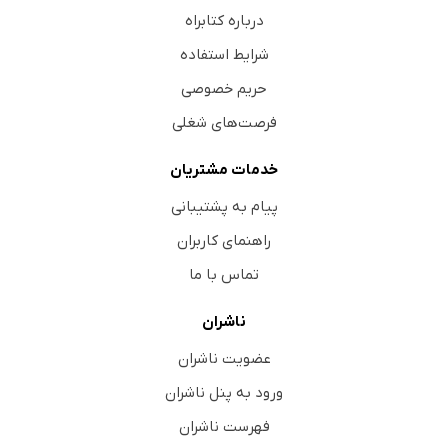
درباره کتابراه
93. هر گره‌ای‌
شرایط استفاده
94. یک لایه‌
حریم خصوصی
95. زیبا و پرغرور...
فرصت‌های شغلی
96. پنجره‌هایِ بسته
97. در صبحدمِ
خدمات مشتریان
98. زیباترین بغض
پیام به پشتیبانی
99. زمین...
راهنمای کاربران
100. بهار
تماس با ما
101. شگفتا
102. با دلی پر از خورشید
ناشران
103. در شاعرانه‌ترین ماه سال
عضویت ناشران
104. نبضِ شکوفه‌های سیب را
ورود به پنل ناشران
105. گل‌های شمعدانیِ پشتِ پنجره
فهرست ناشران
106. در معبرِ اردیبهشت