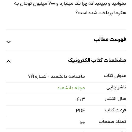
بخوانید و ببینید که چرا یک میلیارد و 700 میلیون تومان به
هکرها پرداخت شده است؟
فهرست مطالب
روایت پیشرفت
مشخصات کتاب الکترونیک
از «دره» به «قله»
به دانش موشک‌سازی رسیده‌ایم
عنوان کتاب
ماهنامه دانشمند - شماره 719
فناوری در خدمت امنیت
ناشر چاپی
مجله دانشمند
«خط مقدم»، روایت ساخت اولین موشک ایران
سال انتشار
۱۴۰۳
پرونده ویژه
فرمت کتاب
PDF
«هوش مصنوعی» و تولید پروتئین‌های جدید
تعمیرات اساسی «ماشین بولتزمن»
تعداد صفحات
100
علم پشت اولین جایزه نوبل هوش مصنوعی