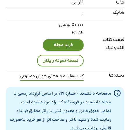
زبان
فارسی
دانشمندان جوان
شابک
0
همراهتیم
۵۰,۰۰۰ تومان
تیم بساز موفق شو
€1.49
سکوی اول و سوم «ایرانی» شد.
قیمت کتاب
اقتصاد دانش‌بنیان
خرید مجله
الکترونیک
اکسیر شگفت‌انگیز 5 مرغ بومی
نسخه نمونه رایگان
«سپاهان» دوست‌داشتنی
دانش امروز
دسته‌ها
کتاب‌های مجله‌های هوش مصنوعی
درخشش ایرانی‌ها در فهرست دانشمندان 2 درصدی
کلاه‌سفیدها و «امنیت سایبری»
ماهنامه دانشمند - شماره 719 بر اساس قرارداد رسمی با
مجرمان در دام بانک ژنتیک!
مجله دانشمند در فروشگاه کتابراه عرضه شده است.
جزو 5 کشور تولیدکننده هستیم
تمامی حقوق مادی و معنوی نشر این اثر مطابق قرارداد
بازارهای جهانی در میان بازوان ربات جراح ایرانی
رعایت شده و سهم ناشر و صاحب اثر از هر خرید به‌صورت
قانونی پرداخت می‌شود.
ربات جراح سینا؛ قابلیت‌ها و مزیت‌ها