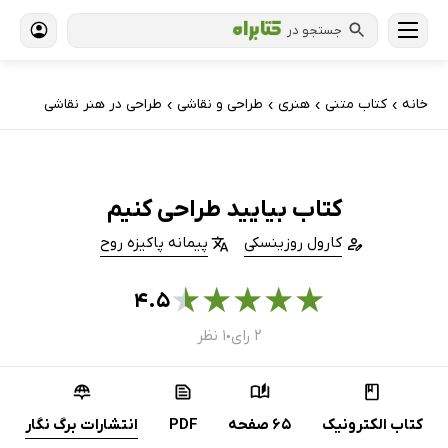
جستجو در
خانه
کتاب‌ متنی
هنری
طراحی و نقاشی
طراحی در هنر نقاشی
›
›
›
›
کتاب بیایید طراحی کنیم
کارول روزینسکی
پیمانه پاکیزه روح
★
★
★
★
★
۴.۵
۲ رای
۱ نظر
●
کتاب الکترونیک
65 صفحه
PDF
انتشارات برگ نگار