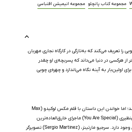
W
مجموعه کتاب پانچلو
مجموعه انیمیشن اقتباسی
بی را تعریف می‌کند که به‌تازگی در کارگاه نجاری مهربان
 از هرکسی در دنیا می‌داند که پسربچه‌ی او چقدر
ی اولین‌بار به آینه نگاه می‌اندازد و چهره‌ی چوبی
شاید نام قصه‌ی پیرمرد نجار و پسر کوچولوی چوبی او به گوش شما نیز خورده باشد؛ اما خواندن این داستان با قلم مکس لوکیدو (Max
Lucado) نویسنده‌ی صاحب‌نام ادبیات کودکان، کیف دیگری دارد. او در کتاب تو بی‌نظیری (You Are Special) ماجرای خارق‌العاده‌ترین
آدم‌چوبی دنیا را برای شما تعریف می‌کند؛ یک آدم‌چوبی بامزه که تنها یک عدد از آن وجود دارد. سرجیو مارتینز، (Sergio Martinez) تصویرگر