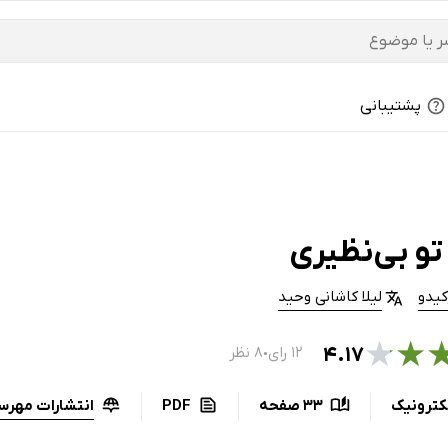
پشتیبانی
تو بی‌نظیری
یدو
لیلا کاشانی وحید
★
★
۴.۱۷
۱۲ رای
۸ نظر
●
انتشارات مهرس
کترونیک
33 صفحه
PDF