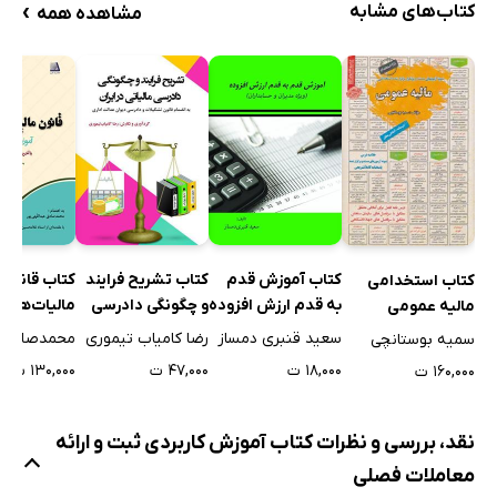
›
کتاب‌های مشابه
مشاهده همه
کتاب آموزش قدم
کتاب تشریح فرایند
کتاب قانون
کتاب استخدامی
به قدم ارزش افزوده
و چگونگی دادرسی
مالیات‌های
مالیه عمومی
(ویژه مدیران و
مالیاتی در ایران
مستقیم: آم
سعید قنبری دمساز
رضا کامیاب تیموری
سمیه بوستانچی
حسابداران)
روش نوین
۱۸,۰۰۰ ت
۴۷,۰۰۰ ت
۱۳۰,۰۰۰ ت
۱۶۰,۰۰۰ ت
نقد، بررسی و نظرات کتاب آموزش کاربردی ثبت و ارائه
معاملات فصلی