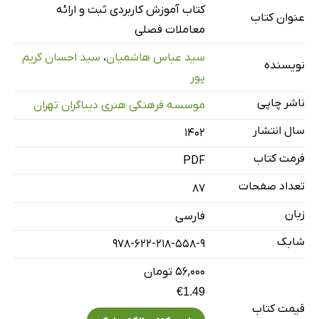
صورت معاملات فصلی چیست و قوانین مرتبط با آن چه
کتاب آموزش کاربردی ثبت و ارائه
عنوان کتاب
می‌باشد؟
معاملات فصلی
مشمولین و غیرمشمولین ارسال گزارشات فصلی
سید عباس هاشمیان
،
سید احسان کریم
نویسنده
تکالیف مؤدیان در صدور صورتحساب فروش کالا و خدمات و
پور
ثبت در سامانه
ناشر چاپی
موسسه فرهنگی هنری دیباگران تهران
مهلت ارسال گزارش معاملات فصلی
سال انتشار
۱۴۰۲
جرائم درنظرگرفته شده در قانون گزارشات فصلی
فرمت کتاب
PDF
فصل 2: نحوه تهیه و تنظیم صورت معاملات فصلی به‌صورت
تفضیلی
تعداد صفحات
87
فصل 3:‌ پرسش و پاسخ سؤالات متداول
زبان
فارسی
شابک
978-622-218-558-9
۵۶,۰۰۰ تومان
€1.49
قیمت کتاب