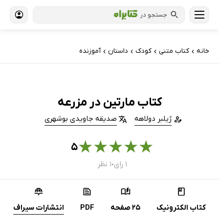
جستجو در
خانه
کتاب‌ متنی
کودک
داستان
آموزنده
›
›
›
›
کتاب مارتین در مزرعه
ژیلبر دولاهه
صدیقه جاویدی بوشهری
★
★
★
★
★
۵
۱ رای
۱ نظر
●
کتاب الکترونیک
25 صفحه
PDF
انتشارات سیراف