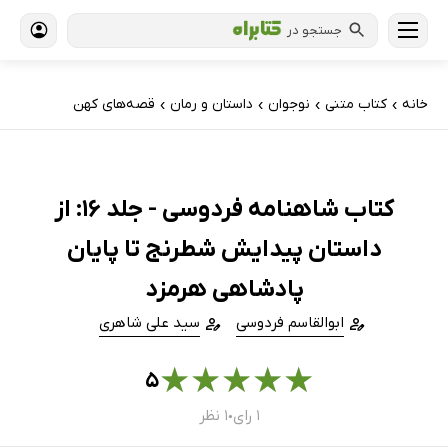
جستجو در
خانه
کتاب‌ متنی
نوجوان
داستان و رمان
قصه‌های کهن
›
›
›
›
کتاب شاهنامه فردوسی - جلد 16: از
داستان پیدایش شطرنج تا پایان
پادشاهی هرمزد
ابوالقاسم فردوسی
سید علی شاهری
★
★
★
★
★
۵
۱ رای
۱ نظر
●