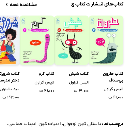
›
کتاب‌های انتشارات کتاب چ
مشاهده همه
کتاب حلزون
کتاب شپش
کتاب کرم
کتاب شرورت
بی‌صدف
دختر مدرسه
الیس گراول
الیس گراول
می‌شود
الیس گراول
انید بلایتون
۴۹,۰۰۰ ت
۴۹,۰۰۰ ت
۴۹,۰۰۰ ت
۱۴۳,۰۰۰ ت
برچسب‌ها:
داستان کهن نوجوان
،
ادبیات کهن
،
ادبیات حماسی
،