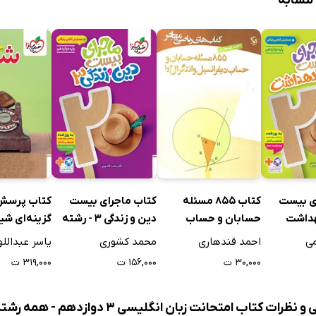
 مشابه
ی بیست
کتاب 855 مسئله
کتاب ماجرای بیست
کتاب پرسش‌
هداشت
حسابان و حساب
دین و زندگی 3 - رشته
گزینه‌ای شی
دیفرانسیل و انتگرال 1 و
ریاضی و تجربی
(پایه دهم، 
ی
احمد قندهاری
محمد کشوری
یاسر عبدالل
2
دوازدهم) - 
۳۰,۰۰۰ ت
۱۵۶,۰۰۰ ت
۳۱۹,۰۰۰ ت
پاسخ
ظرات کتاب امتحانت زبان انگلیسی 3 دوازدهم - همه رشته‌ها