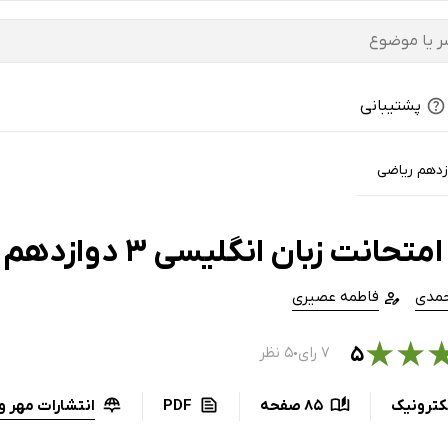
پشتیبانی
زدهم ریاضی
نت زبان انگلیسی 3 دوازدهم - همه رشته‌ها
مدی
فاطمه عصیری
★
★
۵
۷ رای
۵ نظر
●
انتشارات مهر و 
کترونیک
85 صفحه
PDF