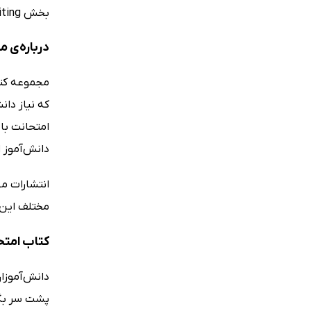
بخش Listening Vocabulary، Grammer ،Reading ،Writing می‌شود. این کتاب از تألیف‌های خوب و کارآمد انتشارات مهر و ماه نو است.
درباره‌ی 
مجموعه کتاب
که نیاز دا
امتحانت با 
دانش‌آموز ایجاد 
انتشارات مه
مختلف این 
کتاب امتحانت زبان انگلیسی 
دانش‌آموزان
پشت سر بگذ