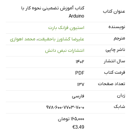
3. پروژه‌های کاربردی
کتاب آموزش تضمینی نحوه کار با
عنوان کتاب
4. ضمیمه
Arduino
نویسنده
استیون فرانک بارت
مترجم
علیرضا کشاورز باحقیقت
،
محمد اهوازی
ناشر چاپی
انتشارات نبض دانش
سال انتشار
۱۴۰۲
فرمت کتاب
PDF
تعداد صفحات
137
زبان
فارسی
شابک
978-600-7703-70-0
۱۶۵,۰۰۰ تومان
€3.49