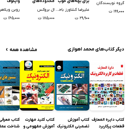
برای بچه‌های خوب
محدوده‌های
وایکوف
گروه نویسندگان
معاملاتی
علیرضا کشاورز باحقیقت
ال بروکس
۱۹۹,۰۰۰ ت
۲۹,۹۰۰ ت
۱۸۵,۰۰۰ ت
۱۶۵,۰۰۰ ت
›
دیگر کتاب‌های محمد اهوازی
مشاهده همه
کتاب دایره المعارف
کتاب آموزش
کتاب کلید مهارت
کتاب معرفی 
قطعات پرکاربرد
تضمینی الکترونیک
آموزش مفهومی و
شناخت عملک