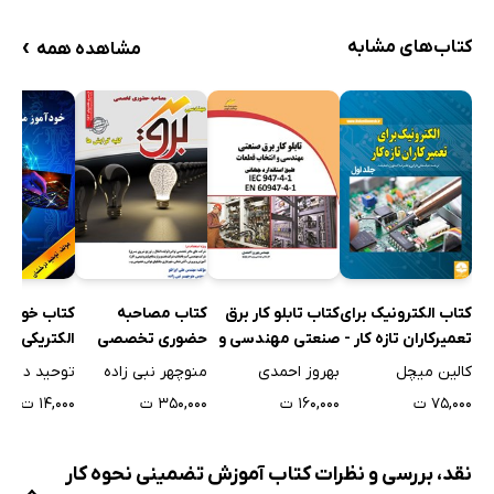
›
کتاب‌های مشابه
مشاهده همه
کتاب خودآمو
کتاب الکترونیک برای
کتاب تابلو کار برق
کتاب مصاحبه
الکتریکی
تعمیرکاران تازه کار -
صنعتی مهندسی و
حضوری تخصصی
جلد اول
انتخاب قطعات
مهندسی برق (کلیه
توحید درخش
کالین میچل
بهروز احمدی
منوچهر نبی زاده
گرایش‌ها)
۱۴,۰۰۰ ت
۷۵,۰۰۰ ت
۱۶۰,۰۰۰ ت
۳۵۰,۰۰۰ ت
نقد، بررسی و نظرات کتاب آموزش تضمینی نحوه کار