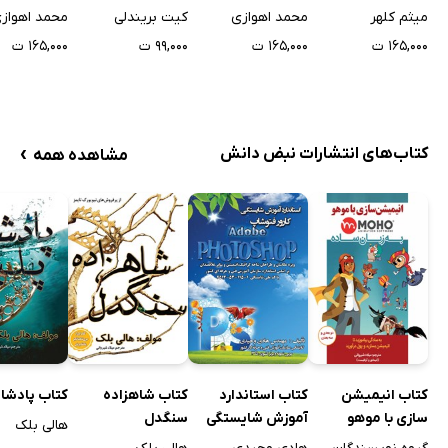
الکترونیک
کاربردی الکترونیک
نحوه راه‌ اند
میثم کلهر
محمد اهوازی
کیت بریندلی
محمد اهواز
۱۶۵,۰۰۰ ت
۱۶۵,۰۰۰ ت
۹۹,۰۰۰ ت
۱۶۵,۰۰۰ ت
و کدنویسی
سنسورهای پر
الکترونیکی
›
کتاب‌های انتشارات نبض دانش
مشاهده همه
کتاب انیمیشن
کتاب استاندارد
کتاب شاهزاده
کتاب پادشاه
سازی با موهو
آموزش شایستگی
سنگدل
هالی بلک
MOHO به زبان
کارور فتوشاپ